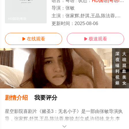
语言：
粤语
状态：
HD国语|粤语/高清
导演：
张敏
主演：
张家辉,舒淇,王晶,陈法蓉,黎骏,彭立威,许绍雄,龙方,李兆基,杨嘉雯,阮兆祥
HD国语|粤语
更新时间：
2025-08-06
在线观看
极速观看


剧情介绍
我要评分
星空影院喜剧片《赌圣3：无名小子》是一部由张敏导演执
导，张家辉,舒淇,王晶,陈法蓉,黎骏,彭立威,许绍雄,龙方,李
兆基,杨嘉雯,阮兆祥等演员精彩演绎的中国香港电影，手机
