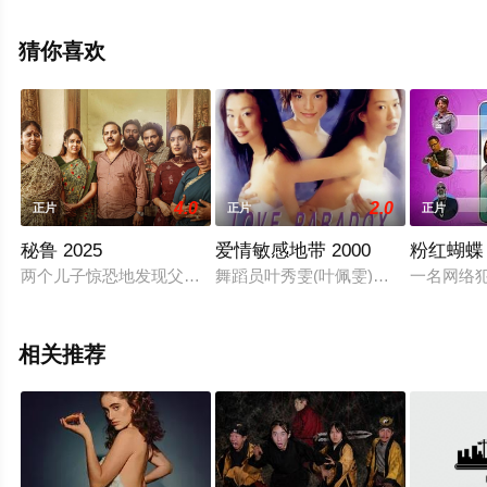
免费观看高清无删减完整版电影大全就上星空影视，更多
相关信息可移步至豆瓣电影、电视猫或剧情网等平台了
猜你喜欢
解。
4.0
2.0
正片
正片
正片
秘鲁 2025
爱情敏感地带 2000
粉红蝴蝶
两个儿子惊恐地发现父亲已死，却发现父亲身上似乎还有某种东
舞蹈员叶秀雯(叶佩雯)在结婚前与准
一名网络
相关推荐