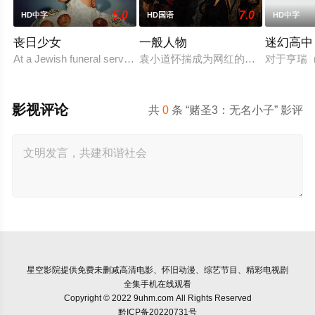
5.0
7.0
HD中字
HD国语
HD中字
丧日少女
一般人物
迷幻高中
At a Jewish funeral service with her parents, a college stud
袁小道怀揣成为网红的梦想创作短视频
对于亨瑞（
影视评论
共
0
条 “赌圣3：无名小子” 影评
星空影院
提供免费未删减高清电影、怀旧动漫、综艺节目、精彩电视剧
全集手机在线观看
Copyright © 2022 9uhm.com All Rights Reserved
黔ICP备20220731号