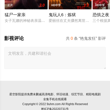
3.0
3.0
正片
HD中字
HD中字
猛尸一家亲
鬼玩人6：炼狱
恐惧之夜
女子瓦娜的神秘表亲温思罗普突然仓皇登门，身后还跟着一个来
爱丽丝在丈夫骤然离世后深陷悲痛，
三个根据
影视评论
共
0
条 “艳鬼发狂” 影评
星空影院
提供免费未删减高清电影、怀旧动漫、综艺节目、精彩电视剧
全集手机在线观看
Copyright © 2022 9uhm.com All Rights Reserved
黔ICP备20220731号