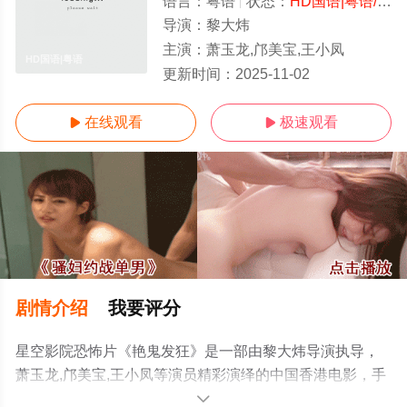
语言：
粤语
状态：
HD国语|粤语/高清
导演：
黎大炜
主演：
萧玉龙,邝美宝,王小凤
HD国语|粤语
更新时间：
2025-11-02
在线观看
极速观看


剧情介绍
我要评分
星空影院恐怖片《艳鬼发狂》是一部由黎大炜导演执导，
萧玉龙,邝美宝,王小凤等演员精彩演绎的中国香港电影，手
机免费观看高清无删减完整版电影大全就上星空影视，更
