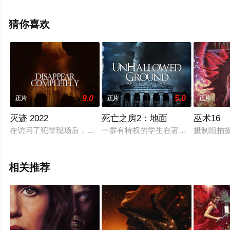
多相关信息可移步至豆瓣电影、电视猫或剧情网等平台了
解。
猜你喜欢
9.0
5.0
正片
正片
正片
灭迹 2022
死亡之房2：地面
巫术16
在访问了犯罪现场后，一位雄心勃勃但又麻木不仁的小报犯罪摄
一群有特权的学生在著名的 Dhoul
摄制组拍
相关推荐