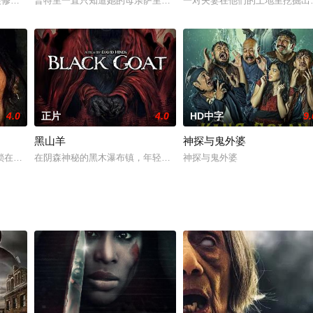
Y装修内容，买下了一栋老房子准备改造。可没想到，丈夫的梦游行为渐渐变得暴
普特里一直只知道她的母亲萨里是一位才华横溢的塔罗牌占卜师，深
一对夫妻在他们的土地里挖掘出
4.0
正片
4.0
HD中字
9.
黑山羊
神探与鬼外婆
锁在一个房子里。受伤且失去了记忆，她很害怕。但她发现一个女人被绑在另一
在阴森神秘的黑木瀑布镇，年轻的环境工程师本正在调查一场影响当
神探与鬼外婆