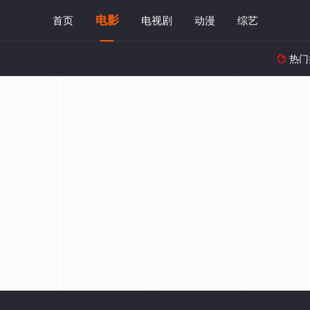
电影
首页
电视剧
动漫
综艺
热门
