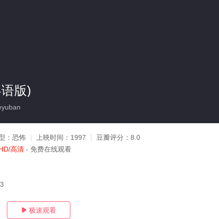
语版)
eyuban
型：
恐怖
上映时间：
1997
豆瓣评分：
8.0
HD/高清
- 免费在线观看
03
极速观看
