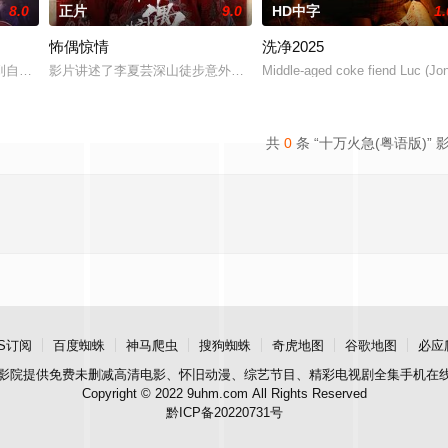
8.0
正片
9.0
HD中字
1.
怖偶惊情
洗净2025
的摇滚明星。为了帮助他成名，简不择手段，甚至做出可怕的事情。简策
自己不能再撒谎了。他的朋友科蒂认为这是一个制作热门节目的好机会，但当他们
影片讲述了李夏芸深山徒步意外坠崖后闯入隐秘古宅求救，得男主人
Middle-aged coke fiend Luc (Jo
共
0
条 “十万火急(粤语版)” 
S订阅
百度蜘蛛
神马爬虫
搜狗蜘蛛
奇虎地图
谷歌地图
必应
影院
提供免费未删减高清电影、怀旧动漫、综艺节目、精彩电视剧全集手机在
Copyright © 2022 9uhm.com All Rights Reserved
黔ICP备20220731号