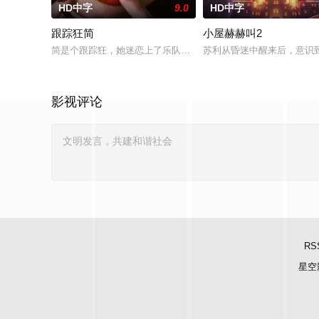
HD中字
9.0
HD中字
跟踪狂简
小屋赫赫叫2
简是个跟踪狂，她迷恋上了乐队成员德米特里——一位冉冉升起
苏利从昏迷中醒来后，意识到
影视评论
RS
星空