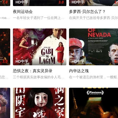
7.0
HD中字
3.0
HD中字
1.
夜间运动会
多萝西·贝尔怎么了？
e roam the North American wastela
一名年轻女子遇到了一位在网上认识的富有男友。她很快发现自己陷入了
在揭开关于已故祖母多萝西·贝
3.0
HD中字
2.0
HD中字
5.
恐惧之夜：真实灵异录
内华达之瑰
自异界的危险实体，对方如同附骨之疽，死咬着目标一路追杀而来。为了
陷悲痛，受邀前往公婆的乡间庄园暂住，试图和丈夫的家人互相慰藉，一同走出
三个根据真实故事改编的令人毛骨悚然的故事，揭示了信仰、恐惧和
在一个被遗忘的渔村里，一艘船