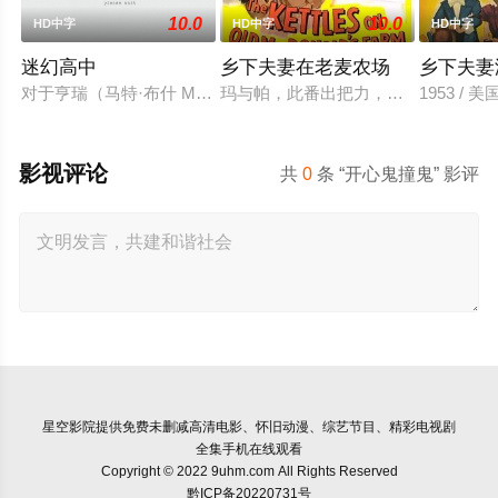
10.0
10.0
HD中字
HD中字
HD中字
迷幻高中
乡下夫妻在老麦农场
乡下夫妻
对于亨瑞（马特·布什 Matt Bush 饰）来说，生活可谓一帆
玛与帕，此番出把力，要替木材商布拉
1953 / 美
影视评论
共
0
条 “开心鬼撞鬼” 影评
星空影院
提供免费未删减高清电影、怀旧动漫、综艺节目、精彩电视剧
全集手机在线观看
Copyright © 2022 9uhm.com All Rights Reserved
黔ICP备20220731号