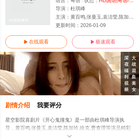
语言：
粤语
状态：
HD国语|粤语/高清
导演：
杜琪峰
主演：
黄百鸣,张曼玉,袁洁莹,陈加玲,徐克,曹查理
HD国语|粤语
更新时间：
2026-01-09
在线观看
极速观看


剧情介绍
我要评分
星空影院喜剧片《开心鬼撞鬼》是一部由杜琪峰导演执
导，黄百鸣,张曼玉,袁洁莹,陈加玲,徐克,曹查理等演员精彩
演绎的中国香港电影，手机免费观看高清无删减完整版电
