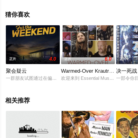
影大全就上星空影视，更多相关信息可移步至豆瓣电影、
电视猫或剧情网等平台了解。
猜你喜欢
4.0
6.0
正片
正片
正片
聚会疑云
Warmed-Over Krautrock 2020
决一死战 (
一群朋友试图通过在偏远的沙漠之家庆祝生日来修复他们紧张的
欢迎来到 Essential Musi
一部令你
相关推荐