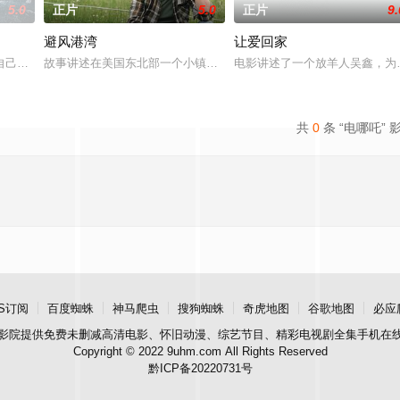
5.0
正片
5.0
正片
9.
避风港湾
让爱回家
一起生活的照屋踊，憧憬舞蹈学校的丽莎，开始了舞蹈生涯。朱音为了支
自己想要什么，却清楚自己不要什么：父母享受的中产生活、哥哥向往的名校前
故事讲述在美国东北部一个小镇的农场，一个怀抱音乐理想的男孩，
电影讲述了一个放羊人吴鑫，为
共
0
条 “电哪吒” 
S订阅
百度蜘蛛
神马爬虫
搜狗蜘蛛
奇虎地图
谷歌地图
必应
影院
提供免费未删减高清电影、怀旧动漫、综艺节目、精彩电视剧全集手机在
Copyright © 2022 9uhm.com All Rights Reserved
黔ICP备20220731号