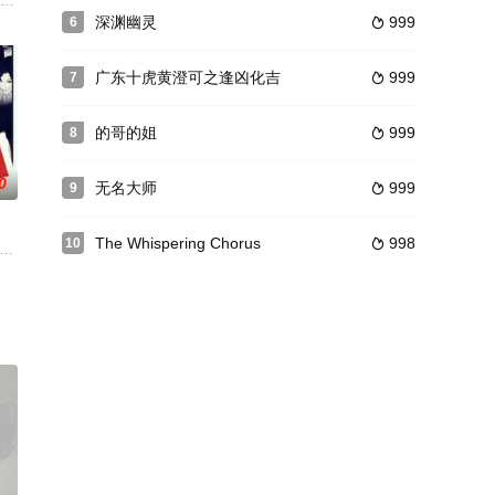
生病了，便亲自去请医生，结
隔绝的生活，唯有好友玛丽安的相伴让她获取些许对外界的希冀，
yHinshaw饰）再也无法忍受那让人头痛的生活了，母亲成天抱着酒瓶子醉醺醺的
深渊幽灵
999
6

广东十虎黄澄可之逢凶化吉
999
7

的哥的姐
999
8

0
无名大师
999
9

The Whispering Chorus
998
10

族的财产，可是
歼，全员团灭，代表日军荣耀的军旗不知去向，日军遂命令一支不
ier enters a new world when h