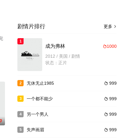
剧情片排行
更多

完
1
成为弗林
1000

2012 / 美国 / 剧情
状态：正片
无休无止1985
999
2

一个都不能少
999
3

另一个男人
999
4

0
失声画眉
999
5
