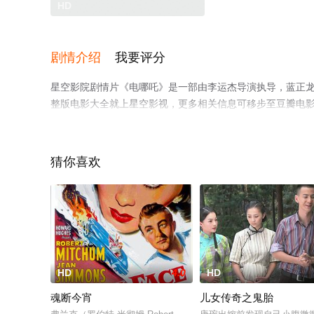
HD
剧情介绍
我要评分
星空影院剧情片《电哪吒》是一部由李运杰导演执导，蓝正龙
整版电影大全就上星空影视，更多相关信息可移步至豆瓣电
猜你喜欢
HD
4.0
HD
魂断今宵
儿女传奇之鬼胎