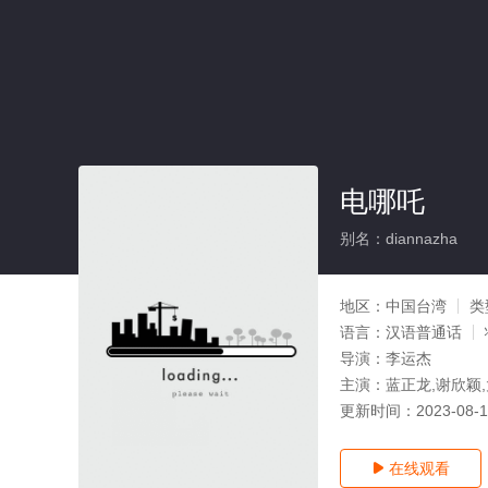
电哪吒
别名：diannazha
地区：
中国台湾
类
语言：
汉语普通话
导演：
李运杰
主演：
蓝正龙,谢欣颖
更新时间：
2023-08-
在线观看
