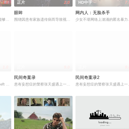
1.0
正片
2.0
HD中字
7.
眼眸
网内人：无脸杀手
饰）的中年男人，这天他在空无一人的州际公路上独自驾车
能够实现人们愿望的神秘零食，以及人们来到那里展开一段魔法般的故事。
围绕因患有家族遗传病而导致视力逐渐丧失的摄影师瑞真展开。在面
少女不堪网络上汹涌的匿名暴力
1.0
正片
9.0
正片
9.
民间奇案录
民间奇案录2
真实自我，他们开启开放式关系，纵身情欲迷局……然世事岂能尽如人意
ft with the care of an alcoholic
患有妄想症的警察张天盛遇上一起离奇的神像杀人事件，勘案过程中，牵
患有妄想症的警察张天盛遇上一起