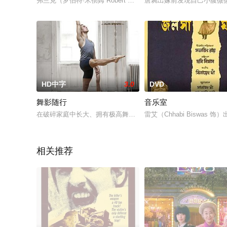
弗兰克（罗伯特·米彻姆 Robert Mitchum 饰）是一名救护车司
唐琬出嫁前发现自己小腹微
HD中字
3.0
DVD
舞影随行
音乐室
在破碎家庭中长大、拥有极高舞蹈天分的年轻人奇普（瑞恩‧史提尔 Ry
雷艾（Chhabi Bisw
相关推荐