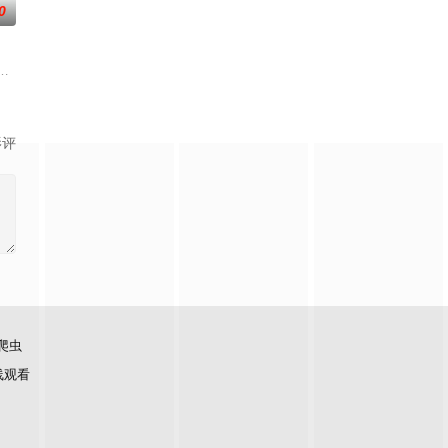
0
途。砌砖建墙，朴拙的体力劳
在追求爱情与理想的道路上历经的艰辛。男主人公曾被迫接受性向矫
两只羊和他人发生冲突，失手将对方打死，被判处无期徒刑后，吴鑫在监狱的
影评
爬虫
线观看