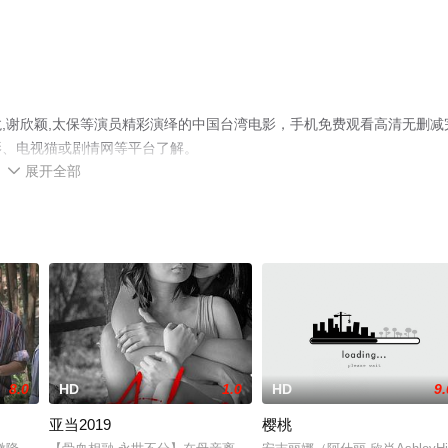
,谢欣颖,太保等演员精彩演绎的中国台湾电影，手机免费观看高清无删减
影、电视猫或剧情网等平台了解。
展开全部

8.0
HD
1.0
HD
9.
亚当2019
樱桃