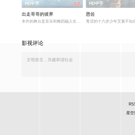
HD中字
3.0
HD中字
出走哥哥的彼界
恩佐
本作的舞台是音乐和舞蹈融入生活的冲绳。与母亲朱音、妹妹舞
青涩的十六岁少年艾素不知
影视评论
RS
星空