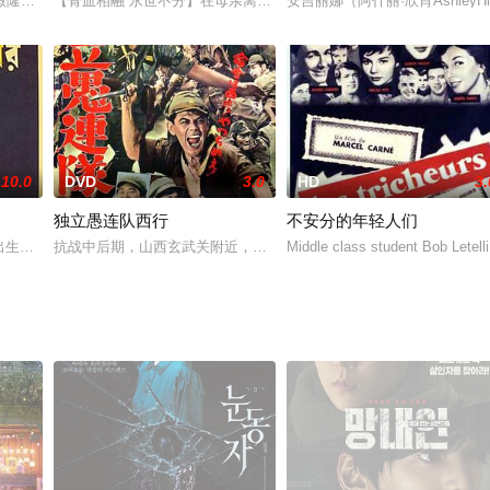
机，一天，一位名叫凯瑟琳（芭芭拉·欧内尔 Bar
微隆起，疑似怀孕。洞房之夜，唐婉不让新郎洪天照靠近自己，洪天照以为唐琬
【骨血相融 永世不分】在母亲离家后，少女艾伦与父亲过着近乎与世
安吉丽娜（阿什丽·欣肖Ashle
10.0
DVD
3.0
HD
3.
独立愚连队西行
不安分的年轻人们
an Steele 饰），刚满18岁便独自奔赴纽约，在
as 饰）出生于富贵之家中，世世代代都是坐拥着土地的地主阶级，雷艾自然继承了家
抗战中后期，山西玄武关附近，日军步兵463联队遭八路军毁灭性围
Middle class student Bob Letell