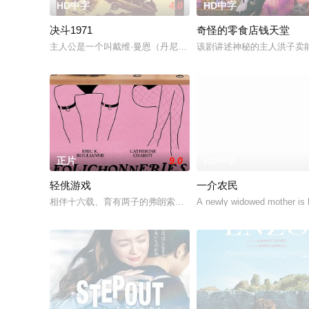
HD中字
4.0
HD中字
决斗1971
奇怪的零食店钱天堂
主人公是一个叫戴维·曼恩（丹尼斯·韦弗 Dennis Weaver 
该剧讲述神秘的主人洪子卖
正片
9.0
HD中字
轻佻游戏
一介农民
相伴十六载、育有两子的弗朗索瓦与朱莉陷入灵肉疏离。为探索
A newly widowed mother is le