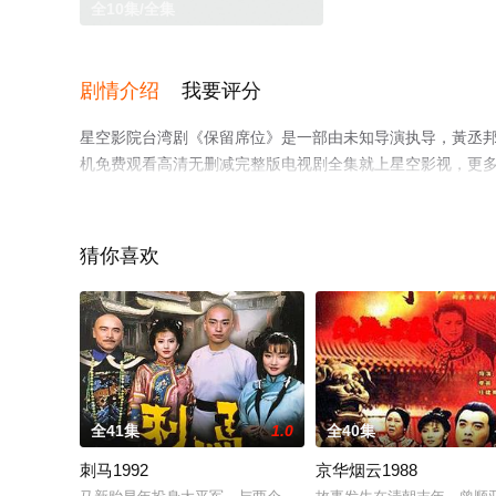
全10集/全集
剧情介绍
我要评分
星空影院台湾剧《保留席位》是一部由未知导演执导，黃丞邦
机免费观看高清无删减完整版电视剧全集就上星空影视，更
猜你喜欢
全41集
1.0
全40集
刺马1992
京华烟云1988