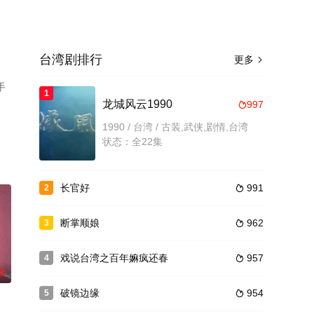
台湾剧排行
更多

手
1
龙城风云1990
997

1990 / 台湾 / 古装,武侠,剧情,台湾
状态：全22集
长官好
991
2

断掌顺娘
962
3

戏说台湾之百年嫲疯还春
957
4

0
破镜边缘
954
5
