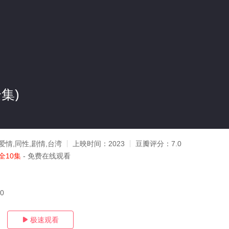
集)
爱情,同性,剧情,台湾
上映时间：
2023
豆瓣评分：
7.0
全10集
- 免费在线观看
20
极速观看
