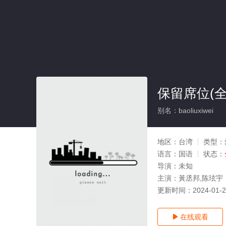
保留席位(全
别名：baoliuxiwei
地区：
台湾
类型：
语言：
国语
状态：
导演：
未知
主演：
黃丞邦,陈玹宇
更新时间：
2024-01-
在线观看
