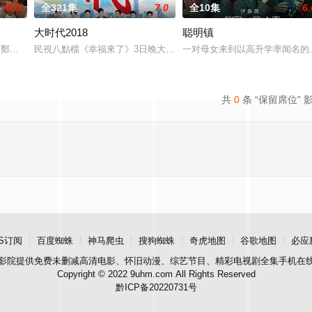
6.0
全321集
7.0
全10集
6.
大时代2018
聪明镇
世”、“无钱财”，没人知道的落难千金，历经万辛，却从未失志
鈞嘉,鄭彫秦,張棋富,陳泊澈,林書蘊
民視八點檔《幸福來了》3日晚大結局，平均收視6.12創新高。接檔戲
一对母女来到以高升学率闻名的
共
0
条 “保留席位” 
S订阅
百度蜘蛛
神马爬虫
搜狗蜘蛛
奇虎地图
谷歌地图
必应
影院
提供免费未删减高清电影、怀旧动漫、综艺节目、精彩电视剧全集手机在
Copyright © 2022 9uhm.com All Rights Reserved
黔ICP备20220731号