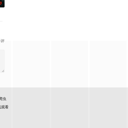
0
為王珮華製作的《大時代》首播，平均收視4.85，受到年
偏远小镇，却发现这里的学生们能够成就非凡，是因为背后藏有黑暗骇人的秘
影评
爬虫
线观看