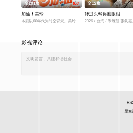
全191集
8.0
全12集
加油！美玲
转过头帮你擦眼泪
本剧以60年代为时空背景。美玲，一个三无女孩“无美貌”、“无家
2026 / 台湾 / 禾雁凱,張
影视评论
RS
星空