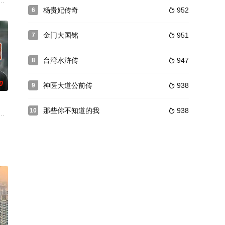
婚约，虽然姚木兰深深爱着
家庭式理发店——忠南理发厅却生意清淡。忠南理发厅的老板老
，却因两个如花似玉的女孩引得追求者接踵而至。突然之间，该家族杯地产商
杨贵妃传奇
952
6

金门大国铭
951
7

台湾水浒传
947
8

0
神医大道公前传
938
9

那些你不知道的我
938
10

、田文仲、胡鈞、張鵬、孫
）则在广告公司里担任创意总监的职务，两人结婚多年，婚后育有
林以真 饰），面临着生活的压力，跟随母亲改嫁到一个好赌的继父家。在为生