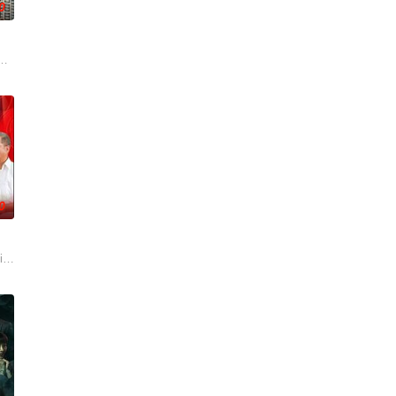
0
刑侦手段，接连破获数起重
分开却因生活琐事被迫继续同居。
轴，剧情叙述一场突如其来的意外，让「五秀园」的传奇厨神总舖师万里师(刘汉
0
中，如何突破困境、成为顶
维持家族餐厅运营的故事。改编自韩国人气网络漫画《梨泰院Cl
i Family），为台湾民视自2012年制播的八点档连续剧。全剧于2012年5月9