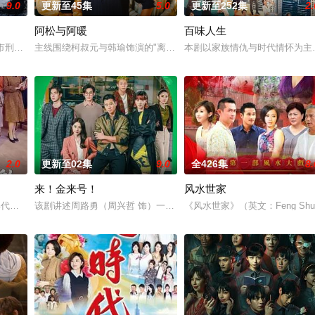
9.0
更新至45集
5.0
更新至252集
2.
阿松与阿暖
百味人生
、魏欣妤（蔡亘晏 饰），十多年后在一场重大绑架案中，以警察与被
河市刑侦支队在无普及监控、无DNA鉴定技术的支持下，通过摸排、勘查等传统
主线围绕柯叔元与韩瑜饰演的"离婚夫妻"阿松、阿芬展开，两人虽已
本剧以家族情仇与时代情怀为主
2.0
更新至02集
9.0
全426集
8.
来！金来号！
风水世家
秘方只传姓万的男丁”的家训，埋下冲突与矛盾的伏笔。讲述一个
年代，是以“女西装师”为主角的职人剧。将细腻刻画女性在男性主导的西装产业
该剧讲述周路勇（周兴哲 饰）一边努力寻找父亲死亡真相，一边努力
《风水世家》（英文：Feng Shu