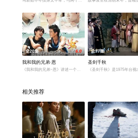
马新贻早年投身太平军，与两个结义兄弟关云宝、张文祥一同打
故事发生在清朝末年，曾顺
全20集
6.0
全77集
我和我的兄弟·恩
圣剑千秋
《我和我的兄弟~恩》讲述一个单纯小镇的19岁少年李大惠（陈泽
《圣剑千秋》是1975年
相关推荐