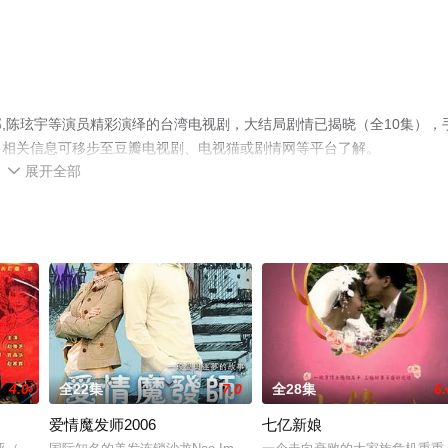
,陈玹宇等演员精彩演绎的台湾电视剧，大结局剧情已揭晓（全10集），
多相关信息可移步至豆瓣电视剧、电视猫或剧情网等平台了解。
展开全部

4.0
全22集
7.0
全28集
6.
爱情魔发师2006
七亿新娘