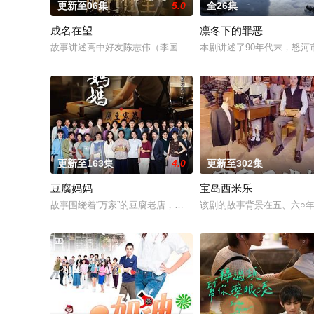
更新至06集
5.0
全26集
成名在望
凛冬下的罪恶
故事讲述高中好友陈志伟（李国毅 饰）、罗冠豪（姚淳耀 饰）
本剧讲述了90年代末，怒
更新至163集
4.0
更新至302集
豆腐妈妈
宝岛西米乐
故事围绕着“万家”的豆腐老店，因“一个家庭3个姓氏”以及“豆腐
该剧的故事背景在五、六○