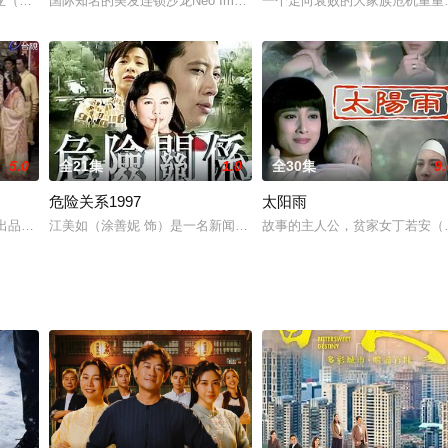
入清廷卧底。后来平步青云得享荣华，又因太平军大势已去，权衡利弊，
亚（欧阳龙 饰）是曾家三少爷，他和姚家大小姐姚木兰（赵雅芝 饰）之间有着
国际知名的美发连锁沙龙Neo Image风光开幕，位于隔壁巷子的
一个走向衰败的大家族危机重重
5.0
全21集
1.0
全30集
9.
危险关系1997
太阳雨
耀），面对逆境的成长过程，贫穷的家境，加上拥有一个20岁，但
台视出品的一部武侠剧，由任宝龄制作执导，李麗華、李慧慧、司馬玉嬌、張冰玉
江美如（涂善妮 饰）是一名新闻记者，她的丈夫杜德民（欧阳龙 饰
故事的主人公，贫家女丁若安（