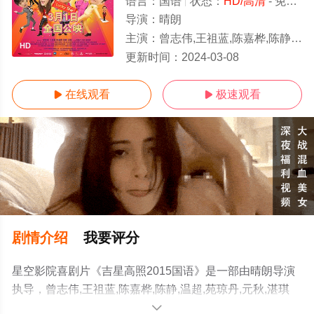
语言：
国语
状态：
HD/高清
- 免费在线观看
导演：
晴朗
主演：
曾志伟,王祖蓝,陈嘉桦,陈静,温超,苑琼丹,元秋,湛琪清,黄一山,黄一飞,田启文,刘俊纬,杨奇煜,廖威廉,郑文
HD
更新时间：
2024-03-08
在线观看
极速观看


剧情介绍
我要评分
星空影院喜剧片《吉星高照2015国语》是一部由晴朗导演
执导，曾志伟,王祖蓝,陈嘉桦,陈静,温超,苑琼丹,元秋,湛琪
清,黄一山,黄一飞,田启文,刘俊纬,杨奇煜,廖威廉,郑文辉,冯
