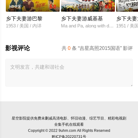
5.0
8.0
HD中字
HD中字
HD中字
乡下夫妻游巴黎
乡下夫妻游威基基
乡下夫妻
1953 / 美国 / 内详
Ma and Pa, along with daughter Rosie, 
1951 / 美
影视评论
共
0
条 “吉星高照2015国语” 影评
星空影院
提供免费未删减高清电影、怀旧动漫、综艺节目、精彩电视剧
全集手机在线观看
Copyright © 2022 9uhm.com All Rights Reserved
黔ICP备20220731号