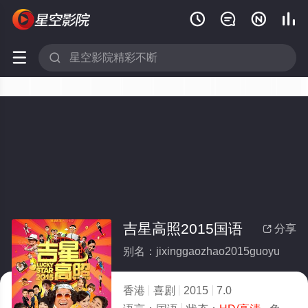






吉星高照2015国语
分享

别名：jixinggaozhao2015guoyu
香港
喜剧
2015
7.0