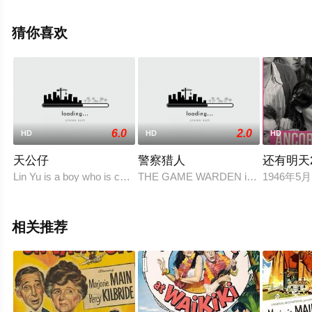
勉恒,刘以达,阮兆祥,施明,古明华,欧锦棠,鲁芬,余慕莲,文祥,
徐伟栋,陈日丰等演员精彩演绎的香港电影，手机免费观看
猜你喜欢
高清无删减完整版电影大全就上星空影视，更多相关信息
可移步至豆瓣电影、电视猫或剧情网等平台了解。
6.0
2.0
HD
HD
HD
天公仔
警察猎人
还有明天2
Lin Yu is a boy who is constantly surrounded by misfortune a
THE GAME WARDEN is a surreal dark-
1946年
相关推荐