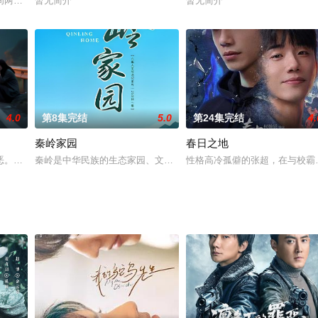
又遇新危机！全新爆笑故事即将解锁
间两界，由太极壁垒相隔，域外虚无异境滋生侵蚀神魂、扰乱秩序的暗紫色暗力
暂无简介
暂无简介
4.0
第8集完结
5.0
第24集完结
4.
秦岭家园
春日之地
业挑战与境外竞争，通过创新实践实现本土设计理念突破的故事。
恶。本专辑聚焦十起离奇罪案，从假冒军官骗婚敛财的"秘密枕边人"，到精心策
秦岭是中华民族的生态家园、文化家园和精神家园，本片用“探访+记录
性格高冷孤僻的张超，在与校霸