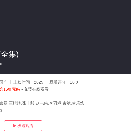
全集)
u
国产
上映时间：
2025
豆瓣评分：
10.0
第16集完结
- 免费在线观看
泰燊,王楷勝,张丰毅,赵志伟,李羽桐,古斌,林乐炫
13
极速观看
