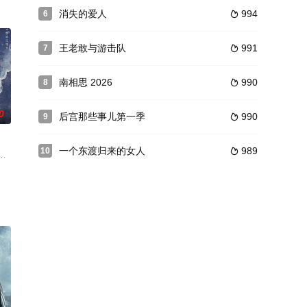
；天地遴选十二山海神兽为十
消失的爱人
994
6

王老敢与游击队
991
7

南相思 2026
990
8

0
后宫那些事儿第一季
990
9

一个东渡归来的女人
989
10

划杀
”的方式结合现场体验和嘉宾解读，以“秦岭之源”“秦岭之水
林家明对抗、追寻室友李伟豪的死亡真相时，意外发现了一个12年前与自己有关