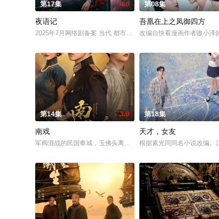
第17集
4.0
第08集
夜语记
吾凰在上之凤御四方
2025年7月网络剧备案 当代 都市 海南越酷文化传媒有限公司
改编自快看漫画作者嗷小泽
第14集
3.0
第18集
南戏
天才，女友
军阀混战的民国奉城，玉佛头离奇失窃，戏班主横尸戏台，将冷
根据素光同同名小说改编。