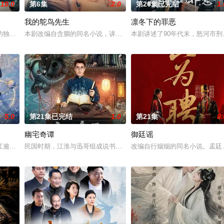
10.0
第6集
2.0
第26集已完结
1.
我的鸵鸟先生
凛冬下的罪恶
的独家连载漫画《吾凰在上》。现代少女奚圆（姜贞羽 饰）因意外踏入玄机界
本剧改编自含胭的同名小说，讲述了邻家女孩庞倩（苏晓彤 饰）与童
本剧讲述了90年代末，怒河市
5.0
第21集已完结
1.0
第21集
8.
幽宅奇谭
御廷谣
血少帅许又安与昆曲名伶荣筱楠推向不死不休的对立绝境。而他们不知，
江逾白长大以后，林知夏忽然对他说：“江逾白，我喜欢你，哲学和生物学意义上
民国时期，江淮与迅哥组成说书班子，偶遇“白天人住屋，晚上鬼占房”
改编自行烟烟的同名小说。孟廷