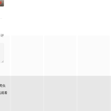
0
、孙希光和黄鹰等人开始筹
婚不结了。鹿鸣村开了锅，村民大骂麦香是叛徒。麦香是婚前体检查
云峥之间曲折动人的情感，以及他们在复杂局势中坚守初心、勇敢面对困难的
影评
爬虫
线观看