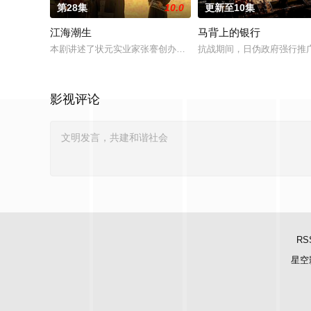
第28集
10.0
更新至10集
江海潮生
马背上的银行
本剧讲述了状元实业家张謇创办大生企业，实业报国的故事。甲
抗战期间，日伪政府强行推
影视评论
RS
星空