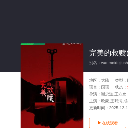
完美的救赎(
别名：wanmeidejiush
地区：
大陆
类型：
语言：
国语
状态：
导演：
谢忠道,王方允
主演：
欧豪,王鹤润,成
更新时间：
2025-12-
在线观看
