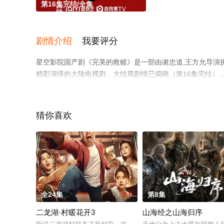
第16集完结/全集
剧情介绍
我要评分
星空影院国产剧《完美的救赎》是一部由谢忠道,王方允导演执导
精彩演绎的大陆电视剧，大结局剧情已揭晓（第16集完结）
可移步至豆瓣电视剧、电视猫或剧情网等平台了解。
猜你喜欢
全24集
2.0
第8集
二龙湖·村暖花开3
山海经之山海归序