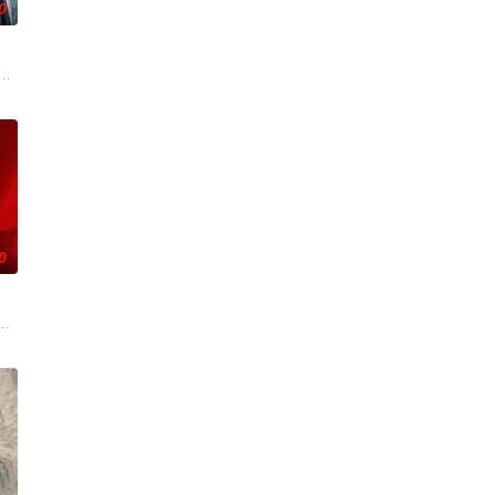
0
，继而卷入虎云国内乱的漩涡
年时因一场意外落下身体残缺的少年顾铭夕（何洛洛 饰）的成长
刑侦支队在无普及监控、无DNA鉴定技术的支持下，通过摸排、勘查等传统刑侦
0
的喜欢。”那个夜晚，他脸
的阴阳宅，江淮被掳走配“阴婚”。他与女探长穆英搭档，侦破
辉，大平王朝有史以来个以女子进士科三元及第入翰林院的奇女子。十年前的