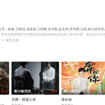
，欧豪,王鹤润,成泰燊,王楷勝,张丰毅,赵志伟,李羽桐,古斌,林乐炫等演
，手机免费观看高清无删减完整版电视剧全集就上星空影视，更多相关信
展开全部

1.0
第10集完结
1.0
第10集完结
8.
天网：双面人性
奔向你