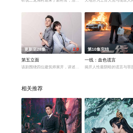
听说二龙湖村迎来了新村官，浩哥事业遭遇史诗级滑铁卢，情感
天地分为上古大荒与现世人
更新至28集
1.0
第10集完结
第五立面
一线：血色谎言
该剧围绕四位建筑师展开，讲述了他们在中意合作项目中面对专
揭开人性最阴暗的谎言与罪
相关推荐