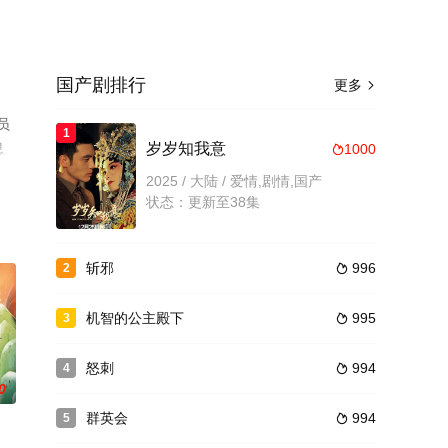
国产剧排行
更多

员
1
息
岁岁知我意
1000

2025 / 大陆 / 爱情,剧情,国产
状态：更新至38集
斩邪
996
2

机智的公主殿下
995
3

怒刺
994
4

0
群英会
994
5
