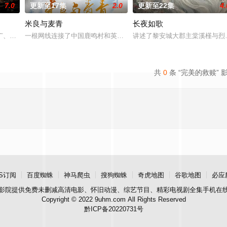
7.0
更新至17集
2.0
更新至22集
4.
米良与麦青
长夜如歌
午战争后，国家蒙羞，张謇虽高中状元，却渴望寻求强国之路。他毅然弃
广、使用由“中国准备银行”发行的伪钞货币。根据党中央指示，高景波、徐邵梁
一根网线连接了中国鹿鸣村和英国牛津，麦香通过视频向米良宣告：
讲述了黎安城大郡主棠溪槿与烈
共
0
条 “完美的救赎” 
S订阅
百度蜘蛛
神马爬虫
搜狗蜘蛛
奇虎地图
谷歌地图
必应
影院
提供免费未删减高清电影、怀旧动漫、综艺节目、精彩电视剧全集手机在
Copyright © 2022 9uhm.com All Rights Reserved
黔ICP备20220731号