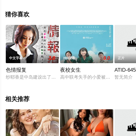
李文波,黄晓明,翟天临,黄柏钧,于震,黑木瞳,杨贵媚,许还幻,
俞飞鸿,乔鸣麟,伊正,金城武,傅天骄,寇世勋,丛珊,宋慧乔,寇
猜你喜欢
家瑞,吴飞霞,尤勇智,项玥雯等演员精彩演绎的中国大陆,中
国香港电影，大结局剧情已揭晓（1-1全集），手机免费观
看高清无删减完整版电影大全就上星空影视，更多相关信
息可移步至豆瓣电影、电视猫或剧情网等平台了解。
3.0
9.0
中文字幕
HD国语
正片
色情报复
夜校女生
ATID-6
纱耶香是中岛建设出了名的交际花，某天，关西分公司来了一个
高中联考失手的小爱被妈妈安排升读
暂无简介
相关推荐