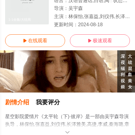
语言：
汉语普通话,日语,闽
状态：
正
导演：
吴宇森
主演：
林保怡,张嘉益,刘仪伟,长泽雅美,高捷,李威,秦海璐,章子怡,杨祐宁,王千源,李光复,方青卓,舒耀瑄,佟大为,
1-1全集/大结局
更新时间：
2024-08-18
在线观看
极速观看


剧情介绍
我要评分
星空影院爱情片《太平轮（下)·彼岸》是一部由吴宇森导演
执导，林保怡,张嘉益,刘仪伟,长泽雅美,高捷,李威,秦海璐,章
子怡,杨祐宁,王千源,李光复,方青卓,舒耀瑄,佟大为,林美秀,
