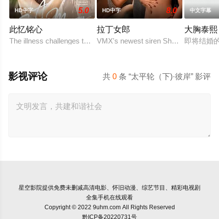
5.0
8.0
HD中字
HD中字
中文字幕
此忆铭心
拉丁女郎
大胸泰熙
The illness challenges the couple's love in a way they never
VMX's newest siren Shalanie De Vera 
即将结婚
影视评论
共
0
条 “太平轮（下)·彼岸” 影评
星空影院
提供免费未删减高清电影、怀旧动漫、综艺节目、精彩电视剧
全集手机在线观看
Copyright © 2022 9uhm.com All Rights Reserved
黔ICP备20220731号