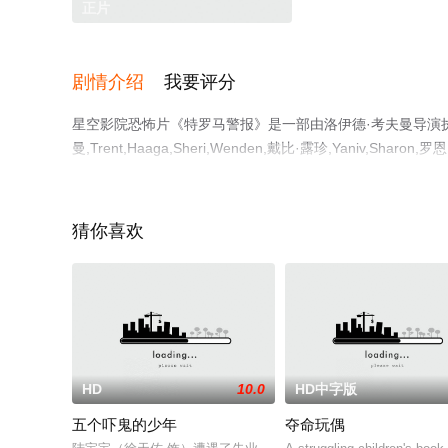
正片
剧情介绍
我要评分
星空影院恐怖片《特罗马警报》是一部由洛伊德·考夫曼导演执导，威尔·
曼,Trent,Haaga,Sheri,Wenden,戴比·露珍,Yaniv
完整版电影大全就上星空影视，更多相关信息可移步至豆瓣
猜你喜欢
HD
10.0
HD中字版
五个吓鬼的少年
夺命玩偶