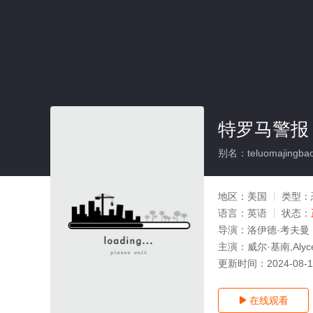
特罗马警报
别名：teluomajingba
地区：
美国
类型：
语言：
英语
状态：
导演：
洛伊德·考夫曼
主演：
威尔·基南,Alyce
更新时间：
2024-08-
在线观看
