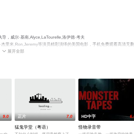
基南,Alyce,LaTourelle,洛伊德·考夫
,Sharon,罗恩·杰里米,Ron,Jeremy等演员精彩演绎的美国电影，手机免费观看高清无
展开全部
电影、电视猫或剧情网等平台了解。

9.0
正片
7.0
HD中字
6.
猛鬼学堂（粤语）
怪物录音带