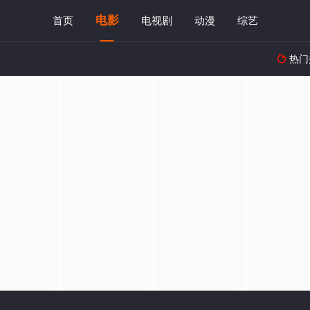
电影
首页
电视剧
动漫
综艺
热门
