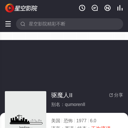






驱魔人II
分享

别名：qumorenII
美国
恐怖
1977
6.0