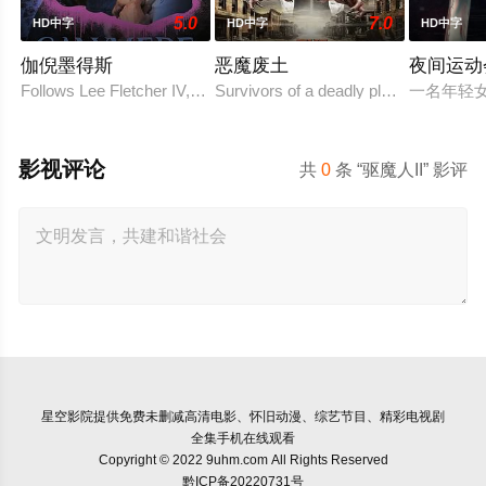
5.0
7.0
HD中字
HD中字
HD中字
伽倪墨得斯
恶魔废土
夜间运动
Follows Lee Fletcher IV, a high school senior who develops a
Survivors of a deadly plague roam th
一名年轻女
影视评论
共
0
条 “驱魔人II” 影评
星空影院
提供免费未删减高清电影、怀旧动漫、综艺节目、精彩电视剧
全集手机在线观看
Copyright © 2022 9uhm.com All Rights Reserved
黔ICP备20220731号