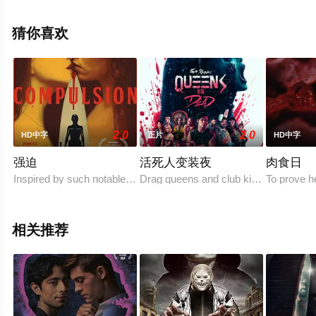
星空影视，更多相关信息可移步至豆瓣电影、电视猫或剧
情网等平台了解。
猜你喜欢
2.0
2.0
HD中字
正片
HD中字
强迫
活死人变装夜
肉食日
Inspired by such notable erotic thrillers of the ’80s and ’9
Drag queens and club kids battle zomb
To prove he
相关推荐