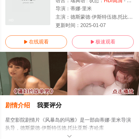
语言：
瑞典语
状态：
HD/高清
- 免费在线观看
导演：
蒂娜·里米
主演：
德斯蒙德·伊斯特伍德,托比亚斯·齐哈库斯,Amanda,Jansson,Jonna,Järnefelt,Lou
HD
更新时间：
2025-01-07
在线观看
极速观看


剧情介绍
我要评分
星空影院剧情片《风暴岛的玛雅》是一部由蒂娜·里米导演
执导，德斯蒙德·伊斯特伍德,托比亚斯·齐哈库
斯,Amanda,Jansson,Jonna,Järnefelt,Louis,Nederberg,Linus
