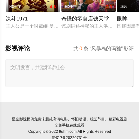
4.0
1.0
HD中字
HD中字
正片
决斗1971
奇怪的零食店钱天堂
眼眸
主人公是一个叫戴维·曼恩（丹尼斯·韦弗 Dennis Weaver
该剧讲述神秘的主人洪子卖能够实现
围绕因患
影视评论
共
0
条 “风暴岛的玛雅” 影评
星空影院
提供免费未删减高清电影、怀旧动漫、综艺节目、精彩电视剧
全集手机在线观看
Copyright © 2022 9uhm.com All Rights Reserved
黔ICP备20220731号