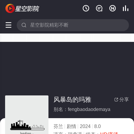






风暴岛的玛雅
分享

别名：fengbaodaodemaya
芬兰
剧情
2024
8.0