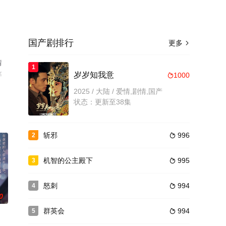
国产剧排行
更多

情
1
等
岁岁知我意
1000

2025 / 大陆 / 爱情,剧情,国产
状态：更新至38集
斩邪
996
2

机智的公主殿下
995
3

怒刺
994
4

0
群英会
994
5
