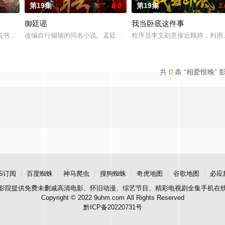
1.0
第19集
8.0
第19集
3.
御廷谣
我当卧底这件事
书班子，偶遇“白天人住屋，晚上鬼占房”的阴阳宅，江淮被掳走配“阴婚”。他
改编自行烟烟的同名小说。孟廷辉，大平王朝有史以来个以女子进士
程序员李文刻意接近顾婷，利用
共
0
条 “相爱恨晚” 
S订阅
百度蜘蛛
神马爬虫
搜狗蜘蛛
奇虎地图
谷歌地图
必应
影院
提供免费未删减高清电影、怀旧动漫、综艺节目、精彩电视剧全集手机在
Copyright © 2022 9uhm.com All Rights Reserved
黔ICP备20220731号