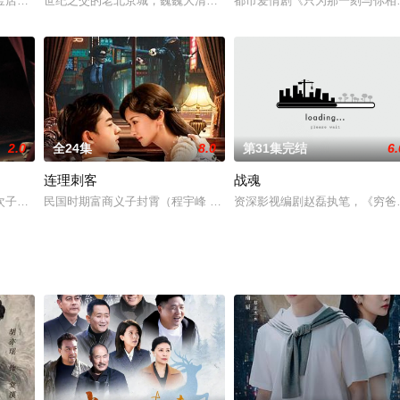
瓦·君拉纳拉 Nawat Kulrattanara
金店大劫案的嫌疑人，究竟是分赃不均反目成仇，还是天道迢迢自有报应？被劫
世纪之交的老北京城，巍巍大清气数将尽，苟延残喘。各方势力相继
都市爱情剧《只为那一刻与你相
2.0
全24集
8.0
第31集完结
6.
连理刺客
战魂
次子梁栋为代表的红军战士带领石鼓镇百姓，反抗以地主顾孝臣及其子顾镇塬为
民国时期富商义子封霄（程宇峰 饰）与军阀义女林婉绣（刘美旗 饰
资深影视编剧赵磊执笔，《穷爸