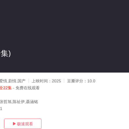
集)
n
爱情,剧情,国产
上映时间：
2025
豆瓣评分：
10.0
全22集
- 免费在线观看
,张哲旭,陈祉伊,聂涵铭
21
极速观看
