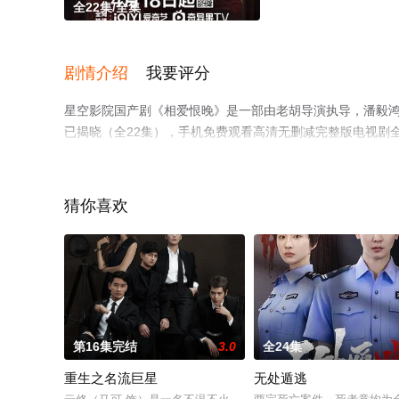
全22集/全集
剧情介绍
我要评分
星空影院国产剧《相爱恨晚》是一部由老胡导演执导，潘毅鸿,
已揭晓（全22集），手机免费观看高清无删减完整版电视剧
平台了解。
猜你喜欢
第16集完结
3.0
全24集
重生之名流巨星
无处遁逃