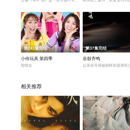
云修（马可 饰）是一名不温不火的小演员，个性耿直的他遭到了好友谢颐（纳
两宗死亡案件，死者竟均为
第241集完结
3.0
第37集完结
小伶玩具 第四季
谷鼓齐鸣
智障女
以革命导师杨朝晖和梁厚民
相关推荐