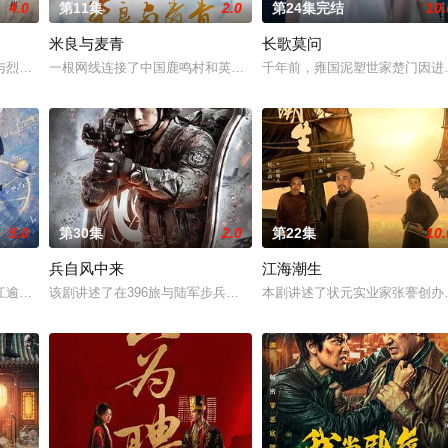
4.0
第11集
2.0
第24集完结
10.
米良与麦青
长歌莫问
虐待，少年出逃时被任素素（王楚然 饰）所救，却累及其家族遭灭顶
与烈云峥之间曲折动人的情感，以及他们在复杂局势中坚守初心、勇敢面对困难
一根网线连接了中国鹿鸣村和英国牛津，麦香通过视频向米良宣告：
千年前，雍国泥塑世家楚门因进
5.0
第30集
2.0
第22集
10.
兵自风中来
江海潮生
钞货币。根据党中央指示，高景波、徐邵梁、孙希光和黄鹰等人开始筹
江逾白长大以后，林知夏忽然对他说：“江逾白，我喜欢你，哲学和生物学意义上
该剧讲述了在396旅与陆军步兵学院联合举办的小型军事演习中，郭
本剧讲述了状元实业家张謇创办