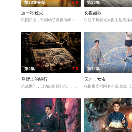
第33集完结
8.0
第18集
这一秒过火
长夜如歌
民国沪上，军阀幼子慕容清峄（张凌赫 饰）因被抱错而受尽养父
讲述了黎安城大郡主棠溪槿
第4集
7.0
第12集
马背上的银行
天才，女友
抗战期间，日伪政府强行推广、使用由“中国准备银行”发行的伪
根据素光同同名小说改编。