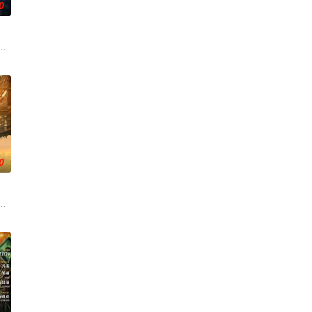
0
的爱情故事。通过剧中主人公
婚不结了。鹿鸣村开了锅，村民大骂麦香是叛徒。麦香是婚前体检查
贡的“十二生肖”离奇流血炸裂，惨遭满门流放，楚父以死鸣冤。楚家大小姐楚
0
的喜欢。”那个夜晚，他脸
子剑因不满演习流于形式，假传指令要求真打实抗，虽引发哗然，
大生企业，实业报国的故事。甲午战争后，国家蒙羞，张謇虽高中状元，却渴