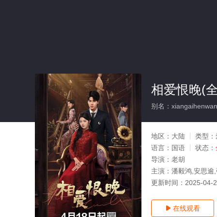
相爱恨晚(全
别名：xiangaihenwa
地区：
大陆
类型：
语言：
国语
状态：
导演：
老胡
主演：
潘毅鸿,安思逾
更新时间：
2025-04-
在线观看
