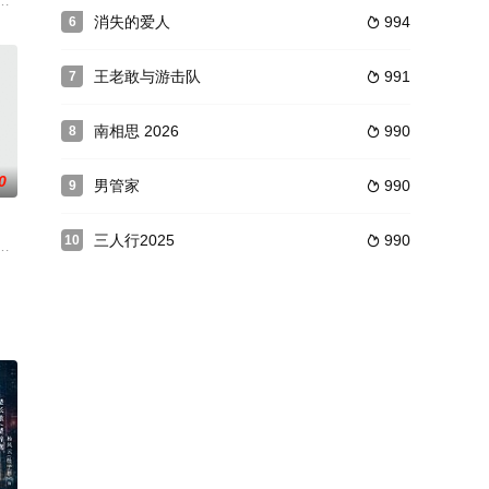
后表现反常的金店老板，刻意
抬头，救国救亡的队伍中各类投机分子时隐时没。老北京城的一个角
见》由SMG尚世影业出品，香港导演查传谊执导，由陆毅、李一桐领衔主演，
消失的爱人
994
6

王老敢与游击队
991
7

南相思 2026
990
8

0
男管家
990
9

三人行2025
990
10

代表的黑色恶势力，所有人团
）虽为夫妻，却在乱世之下各为其主，二人即深爱着对方却又不得
爸富爸爸》的导演刘宏胤执导，郝万军担任动作导演，李建、张雯、景岗山等主