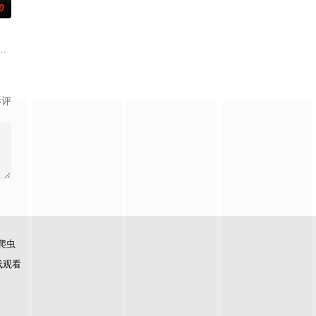
0
与女探长穆英搭档，侦破
科三元及第入翰林院的奇女子。十年前的她被他从死人堆里救出来，
顾炎女儿奴的属性，请求老炮儿顾炎带自己用程序员身份卧底电诈集团以求查
影评
爬虫
线观看