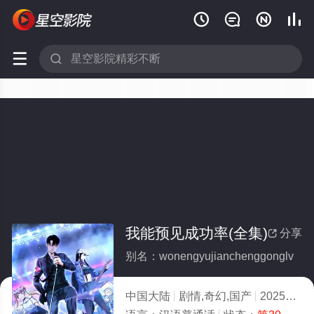






我能预见成功率(全集)
分享

别名：wonengyujianchenggonglv
中国大陆
剧情,奇幻,国产
2025
7.0