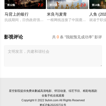
7.0
2.0
第12集
第18集
第14集
马背上的银行
米良与麦青
人鱼 (202
抗战期间，日伪政府强行推广、使用由“中国准备银行”发行的伪
一根网线连接了中国鹿鸣村和英国牛
就读于职
影视评论
共
0
条 “我能预见成功率” 影评
星空影院
提供免费未删减高清电影、怀旧动漫、综艺节目、精彩电视剧
全集手机在线观看
Copyright © 2022 9uhm.com All Rights Reserved
黔ICP备20220731号