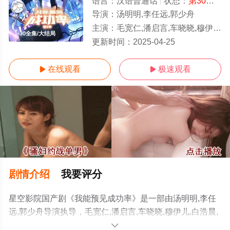
语言：
汉语普通话
状态：
第30集完结
导演：
汤明明,李任远,郭少舟
主演：
毛宽仁,潘启言,车晓晓,穆伊儿,白浩晨,邹梓越,一乐,爱野
1-30全集/大结局
更新时间：
2025-04-25
在线观看
极速观看


剧情介绍
我要评分
星空影院国产剧《我能预见成功率》是一部由汤明明,李任
远,郭少舟导演执导，毛宽仁,潘启言,车晓晓,穆伊儿,白浩晨,
邹梓越,一乐,爱野等演员精彩演绎的中国大陆电视剧，大结
