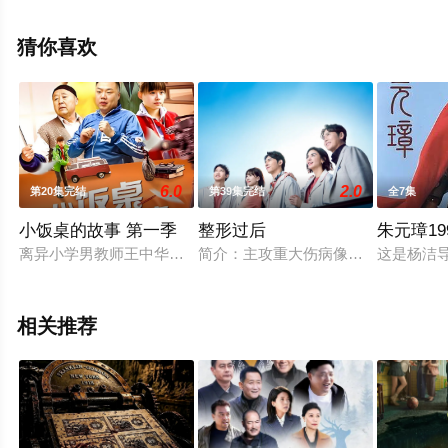
局剧情已揭晓（1-30全集），手机免费观看高清无删减完
整版电视剧全集就上星空影视，更多相关信息可移步至豆
猜你喜欢
瓣电视剧、电视猫或剧情网等平台了解。
6.0
2.0
第20集完结
第39集完结
全7集
小饭桌的故事 第一季
整形过后
朱元璋19
离异小学男教师王中华带着女儿王双来到北京吉祥胡同一四合院
简介：主攻重大伤病像是大面积烧伤、
这是杨洁
相关推荐