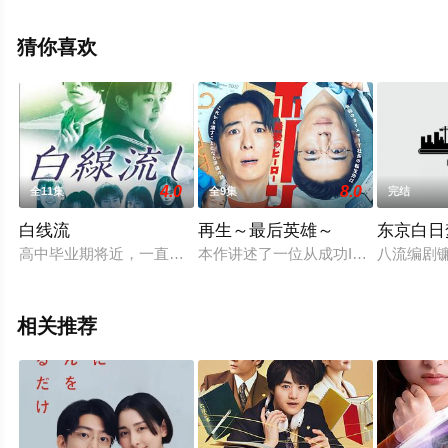
等演员精彩演绎的日本电视剧，大结局剧情已揭晓（全12
集），手机免费观看高清无删减完整版电视剧全集就上星
猜你喜欢
空影视，更多相关信息可移步至豆瓣电视剧、电视猫或剧
情网等平台了解。
4.0
8.0
全11集
全9集
完结
白线流
再生～最后英雄～
东京白日
高中毕业期将近，一直以来都在半工半读以筹得学费的大河内涉
本作讲述了一位从成功IT社长转生为面
八流编剧
相关推荐