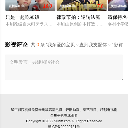
10.0
7.0
更新至06集
更新至03集
更新至04集
只是一起吃顿饭
律政节拍：逆转法庭
请保持名
本剧改编自大町テラス同名漫画，描绘了过着不满足日常生活的已
本剧由原创剧本打造，是一部法律剧，
乡村小学
影视评论
共
0
条 “我亲爱的宝贝～直到我支配你～” 影评
星空影院
提供免费未删减高清电影、怀旧动漫、综艺节目、精彩电视剧
全集手机在线观看
Copyright © 2022 9uhm.com All Rights Reserved
黔ICP备20220731号