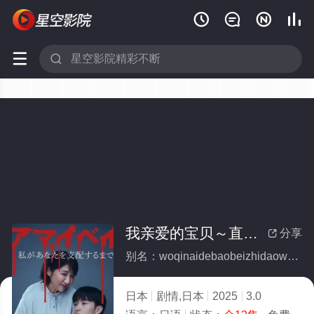






我亲爱的宝贝～直到我支配你～(全集)
分享

别名：woqinaidebaobeizhidaowozhipeini
日本
剧情,日本
2025
3.0