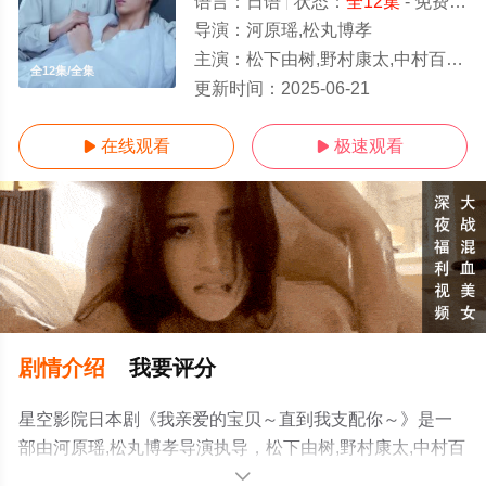
语言：
日语
状态：
全12集
- 免费在线观看
导演：
河原瑶,松丸博孝
主演：
松下由树,野村康太,中村百合香,长妻怜央,異儀田夏葉,桜まゆみ,岩谷健司,山口纱弥加
全12集/全集
更新时间：
2025-06-21
在线观看
极速观看


剧情介绍
我要评分
星空影院日本剧《我亲爱的宝贝～直到我支配你～》是一
部由河原瑶,松丸博孝导演执导，松下由树,野村康太,中村百
合香,长妻怜央,異儀田夏葉,桜まゆみ,岩谷健司,山口纱弥加
