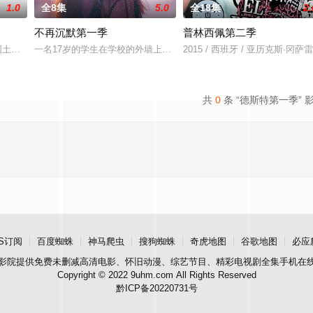
1.0
全8集
5.0
全18集
2.
不再沉默第一季
普林西佩第二季
越难维持……该剧改编自诺贝尔文学奖得主加西亚·马尔克斯的同名小
》第三季将紧承上季末的悲惨结尾，由Carrie (Claire Danes饰演) 和
一名17岁的学生在学校的外墙上挂了一块写着“小心：有强奸犯躲在这
2015 / 西班牙 / 亚历克斯·
共
0
条 “德斯特第一季” 
S订阅
百度蜘蛛
神马爬虫
搜狗蜘蛛
奇虎地图
谷歌地图
必应
影院
提供免费未删减高清电影、怀旧动漫、综艺节目、精彩电视剧全集手机在
Copyright © 2022 9uhm.com All Rights Reserved
黔ICP备20220731号