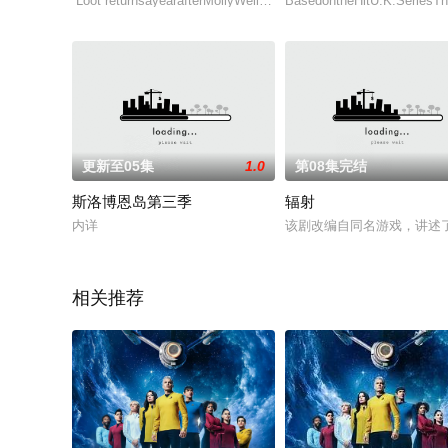
“Loot”returnsayearafterMollyWells(MayaRudolph)settleshervery
BasedontheHitU.K.SeriesTh
更新至05集
1.0
第08集完结
斯洛博恩岛第三季
辐射
内详
该剧改编自同名游戏，讲述了
相关推荐