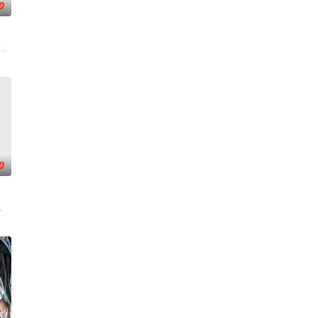
0
柏林，时间是前一季的两年半之后，Carrie Mathison不再是情报员，而是
0
创电视剧。该剧将魔法引入美国家
个情报官员的身份在别国首都开展工作的情况:她如何招募情报线人，如何与外国政