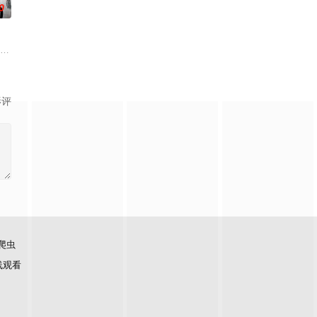
0
里”的广告牌之后，她的生活发生了巨大的转变。
冈萨雷斯,伊巴·阿布克,何塞·科罗纳多,鲁本·科尔达达,斯塔尼·科佩,波·杜拉,赫苏斯·卡
影评
爬虫
线观看