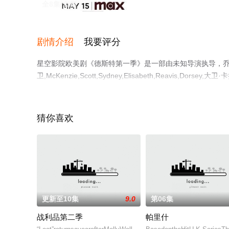
全8集/全集
剧情介绍
我要评分
星空影院欧美剧《德斯特第一季》是一部由未知导演执导，乔什·
卫,McKenzie,Scott,Sydney,Elisabeth,Reavis,Dor
西,Silver,Rae,Fox,Harold,等演员精彩演绎的
星空影视，更多相关信息可移步至豆瓣电视剧、电视猫或剧
猜你喜欢
更新至10集
9.0
第06集
战利品第二季
帕里什