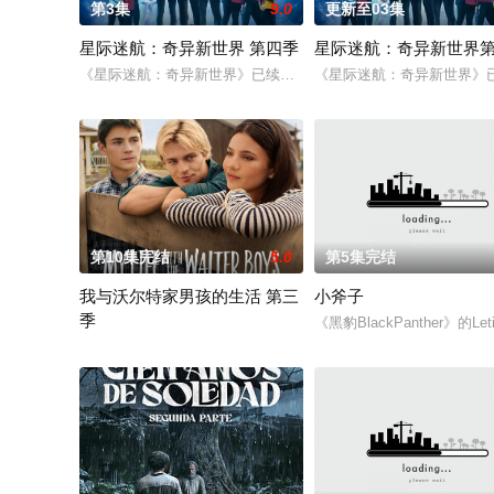
第3集
9.0
更新至03集
星际迷航：奇异新世界 第四季
星际迷航：奇异新世界
《星际迷航：奇异新世界》已续订第四季。
《星际迷航：奇异新世界》
第10集完结
5.0
第5集完结
我与沃尔特家男孩的生活 第三
小斧子
季
《黑豹BlackPanther》的Le
在第二季播出之前，Netflix 已续订《我和沃尔特家的男孩们》第