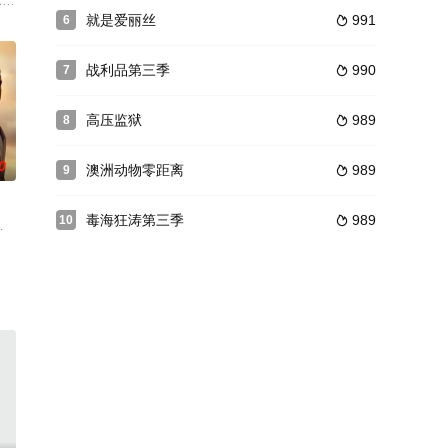
奇塔拉的协助下，在一个小山村调查了一系列离奇的谋杀案，据说是
ordinaryskillstopulloffambiti
就是爱丽丝
991
6

战利品第三季
990
7

高压监狱
989
8

0
澳洲动物零距离
989
9

毒海狂涛第三季
989
10

争在2077年10月
们有一个共同点：全身的血液被抽干......