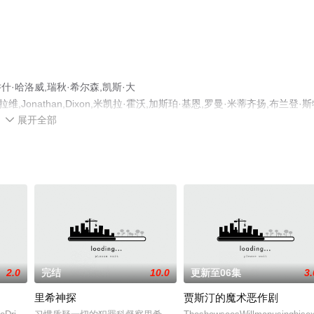
哈洛威,瑞秋·希尔森,凯斯·大
sey,大卫·卡拉维,Jonathan,Dixon,米凯拉·霍沃,加斯珀·基恩,罗曼·米蒂齐扬,布兰登·
展开全部
美国电视剧，大结局剧情已揭晓（全8集），手机免费观看高清无删减完整版电视剧全集

情网等平台了解。
2.0
完结
10.0
更新至06集
3.
里希神探
贾斯汀的魔术恶作剧