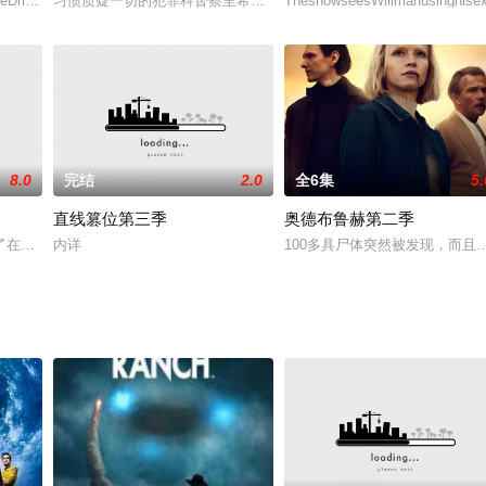
eDriver,EspositostarsasGracian“Gray
习惯质疑一切的犯罪科督察里希南丹在他信任的两名副督察艾亚纳和
TheshowseesWillmanusinghisextra
8.0
完结
2.0
全6集
5.
直线篡位第三季
奥德布鲁赫第二季
在一个艺术、科技和文化风格为1950年代的复古未来主义的架空世界，一场核战
内详
100多具尸体突然被发现，而且他