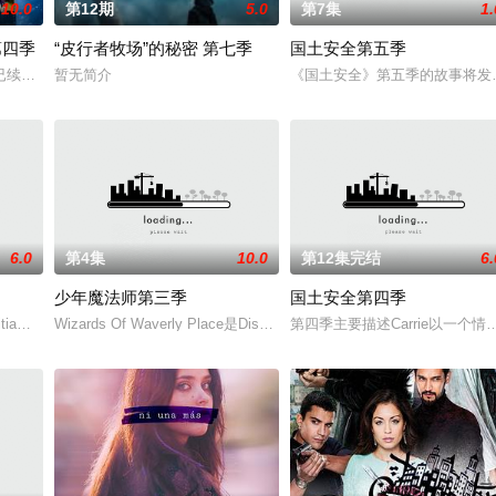
10.0
第12期
5.0
第7集
1.
第四季
“皮行者牧场”的秘密 第七季
国土安全第五季
已续订第四季。
暂无简介
《国土安全》第五季的故事将发生在
6.0
第4集
10.0
第12集完结
6.
少年魔法师第三季
国土安全第四季
titiaWright及《星球大战StarWars》新三部曲演员JohnBoyeg
Wizards Of Waverly Place是Disney Channel现在热播的原
第四季主要描述Carrie以一
三季。