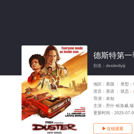
德斯特第一季
别名：desitediyiji
地区：
美国
类型：
语言：
英语
状态：
导演：
未知
主演：
乔什·哈洛威,瑞秋·希
更新时间：
2025-07-
在线观看
