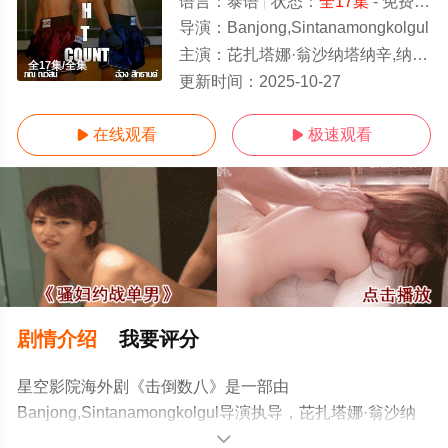
语言：
泰语
状态：
全17集
- 免费在线观看
导演：
Banjong,Sintanamongkolgul
主演：
芘扎塔娜·翁沙纳塔纳辛,纳瓦希·普潘塔奇斯,昂滃·斯缇谭,纳塔吾·斯金杰,塔拉·提帕,阿披南·普拉瑟瓦塔纳坤,
全17集/全集
更新时间：
2025-10-27
在线观看
极速观看


剧情介绍
我要评分
星空影院海外剧《击倒数八》是一部由
Banjong,Sintanamongkolgul导演执导，芘扎塔娜·翁沙纳
塔纳辛,纳瓦希·普潘塔奇斯,昂滃·斯缇谭,纳塔吾·斯金杰,塔
