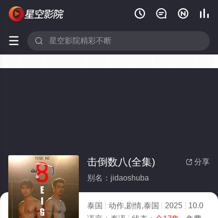






击倒数八(全集)
分享

别名：jidaoshuba
泰国
动作,剧情,泰国
2025
10.0