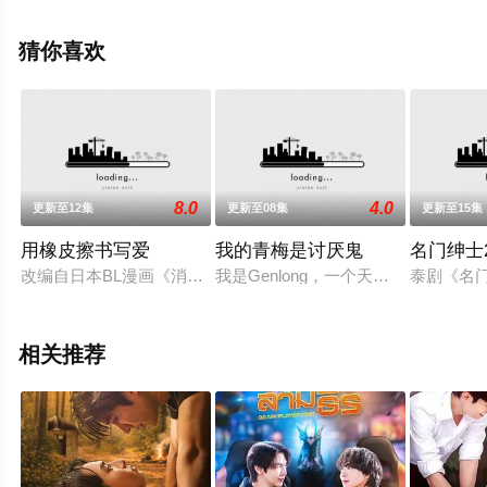
拉·提帕,阿披南·普拉瑟瓦塔纳坤,那特澹尼缇·派啦迪瑅谭,贾
卡林·普里帕特等演员精彩演绎的泰国电视剧，大结局剧情
猜你喜欢
已揭晓（全17集），手机免费观看高清无删减完整版电视
剧全集就上星空影视，更多相关信息可移步至豆瓣电视
剧、电视猫或剧情网等平台了解。
8.0
4.0
更新至12集
更新至08集
更新至15集
用橡皮擦书写爱
我的青梅是讨厌鬼
名门绅士
改编自日本BL漫画《消失的初恋》
我是Genlong，一个天生拥有美
泰剧《名
相关推荐