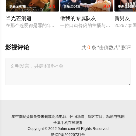
2.0
9.0
更新至07集
更新至04集
更新至01集
当光芒消逝
做我的专属队友
新男友
在那个连爱都是罪的年代，他们选择了彼此。 1976年10月6日清
一位口齿伶俐的主播与新手玩家！顶级
2026 / 泰
影视评论
共
0
条 “击倒数八” 影评
星空影院
提供免费未删减高清电影、怀旧动漫、综艺节目、精彩电视剧
全集手机在线观看
Copyright © 2022 9uhm.com All Rights Reserved
黔ICP备20220731号