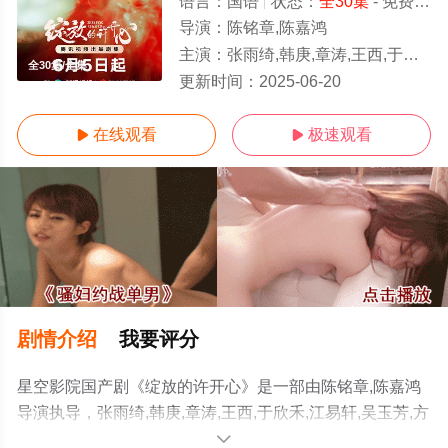
语言：
国语
状态：
全30集
- 免费在线观看
导演：
陈铭章,陈嘉鸿
主演：
张雨绮,韩庚,章涛,王西,于欣禾,江易轩,吴玉芳,方晓莉,李天柱,顾艳,徐梓嘉,卢雅熙,孔梓柔,彭博,夏力薪,
全30集/全集
更新时间：
2025-06-20
在线观看
极速观看


剧情介绍
我要评分
星空影院国产剧《绽放的许开心》是一部由陈铭章,陈嘉鸿
导演执导，张雨绮,韩庚,章涛,王西,于欣禾,江易轩,吴玉芳,方
晓莉,李天柱,顾艳,徐梓嘉,卢雅熙,孔梓柔,彭博,夏力薪,谢帅,
