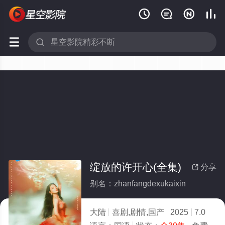






绽放的许开心(全集)
分享

别名：zhanfangdexukaixin
大陆
喜剧,剧情,国产
2025
7.0