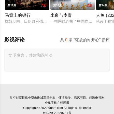
7.0
2.0
第12集
第18集
第14集
马背上的银行
米良与麦青
人鱼 (202
抗战期间，日伪政府强行推广、使用由“中国准备银行”发行的伪
一根网线连接了中国鹿鸣村和英国牛
就读于职
影视评论
共
0
条 “绽放的许开心” 影评
星空影院
提供免费未删减高清电影、怀旧动漫、综艺节目、精彩电视剧
全集手机在线观看
Copyright © 2022 9uhm.com All Rights Reserved
黔ICP备20220731号