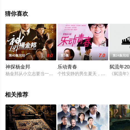
荣蓉等演员精彩演绎的大陆电视剧，大结局剧情已揭晓
（全30集），手机免费观看高清无删减完整版电视剧全集
猜你喜欢
就上星空影视，更多相关信息可移步至豆瓣电视剧、电视
猫或剧情网等平台了解。
9.0
7.0
第40集完结
第3集
第24集完结
神探杨金邦
乐动青春
弑流年20
杨金邦从小立志要当一名维护正义的法官，在孙中山“师夷长技以
个性安静的男生夏天，是一个乐团的
《弑流年
相关推荐