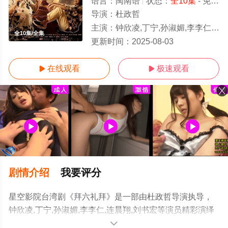
语言：
闽南语
状态：
全10集
- 免费在线观看
导演：
杜政哲
主演：
钟欣凌,丁宁,孙淑媚,李李仁,连晨翔,刘书宏
全10集/全集
更新时间：
2025-08-03
在线观看
极速观看


剧情介绍
我要评分
星空影院台湾剧《拜六礼拜》是一部由杜政哲导演执导，
钟欣凌,丁宁,孙淑媚,李李仁,连晨翔,刘书宏等演员精彩演绎
的台湾电视剧，大结局剧情已揭晓（全10集），手机免费
