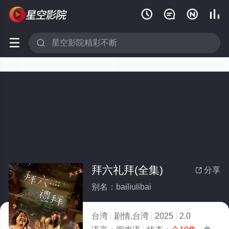






拜六礼拜(全集)
分享

别名：bailiulibai
台湾
剧情,台湾
2025
2.0