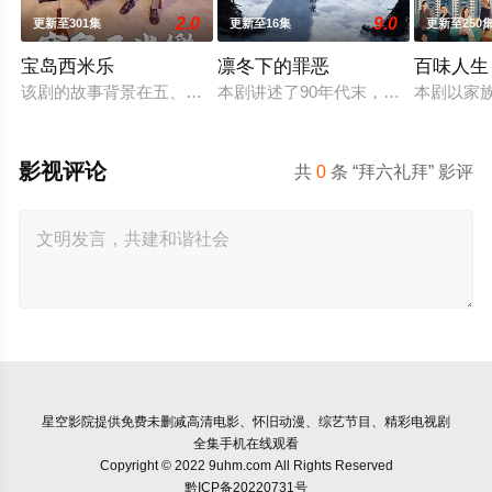
2.0
9.0
更新至301集
更新至16集
更新至250
宝岛西米乐
凛冬下的罪恶
百味人生
该剧的故事背景在五、六○年代，是以“女西装师”为主角的职人
本剧讲述了90年代末，怒河市刑侦支
本剧以家
影视评论
共
0
条 “拜六礼拜” 影评
星空影院
提供免费未删减高清电影、怀旧动漫、综艺节目、精彩电视剧
全集手机在线观看
Copyright © 2022 9uhm.com All Rights Reserved
黔ICP备20220731号