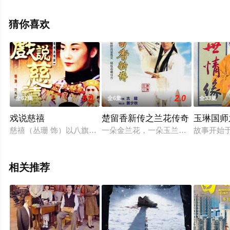
观看高清无删减完整版电视剧全集就上星空影视，更多相
关信息可移步至豆瓣电视剧、电视猫或剧情网等平台了
猜你喜欢
解。
8.0
2.0
全62集
全6集
全33集
戏说慈禧
楚留香新传之兰花传奇
玉琳国师
慈禧（丛珊 饰）以八旗秀女的身份选秀入宫，成为了咸丰皇帝（
一朵金兰花，一朵玉兰花——蕴含着
故事开始
相关推荐