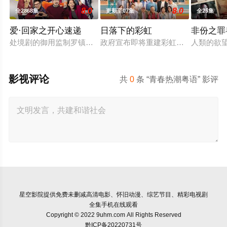
8.0
8.0
全2868集
更新至07集
全25集
爱·回家之开心速递
日落下的彩虹
非份之罪
处境剧的御用监制罗镇岳已经准备开拍新一套处境剧，暂定叫《
政府宣布即将重建彩虹邨──这条超过
人類的欲
影视评论
共
0
条 “青春热潮粤语” 影评
星空影院
提供免费未删减高清电影、怀旧动漫、综艺节目、精彩电视剧
全集手机在线观看
Copyright © 2022 9uhm.com All Rights Reserved
黔ICP备20220731号