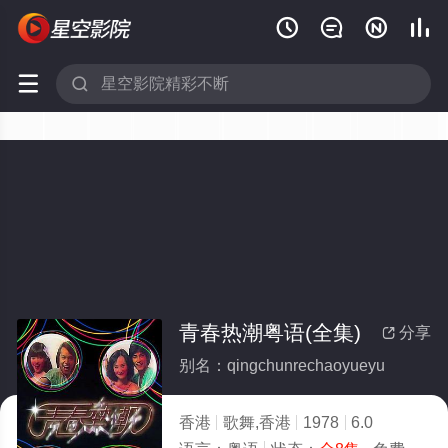






青春热潮粤语(全集)
分享

别名：qingchunrechaoyueyu
香港
歌舞,香港
1978
6.0