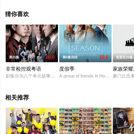
视剧，大结局剧情已揭晓（全8集），手机免费观看高清无
删减完整版电视剧全集就上星空影视，更多相关信息可移
猜你喜欢
步至豆瓣电视剧、电视猫或剧情网等平台了解。
10.0
10.0
第25集
第6集完结
更新至26集
非常检控观粤语
度假季
家族荣耀
剧集分为八个单元故事，讲述马德钟所演的非常检控观带领一众
A group of friends in Hong Kong's elite
豪门丘氏
相关推荐