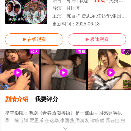
语言：
粤语
状态：
全8集
- 免费在线观看
导演：
甘国亮
主演：
陈百祥,贾思乐,任达华,张国强,周润发,谭咏麟,露云娜,曾庆瑜,黄杏秀,缪骞人,查宁,甘国亮
全8集/全集
更新时间：
2025-06-18
在线观看
极速观看


剧情介绍
我要评分
星空影院香港剧《青春热潮粤语》是一部由甘国亮导演执
导，陈百祥,贾思乐,任达华,张国强,周润发,谭咏麟,露云娜,曾
庆瑜,黄杏秀,缪骞人,查宁,甘国亮等演员精彩演绎的香港电
