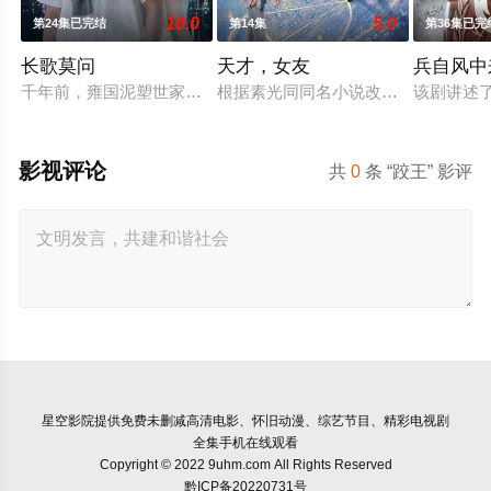
10.0
5.0
第24集已完结
第14集
第36集已完
长歌莫问
天才，女友
兵自风中
千年前，雍国泥塑世家楚门因进贡的“十二生肖”离奇流血炸裂，
根据素光同同名小说改编。江逾白长大
该剧讲述
影视评论
共
0
条 “跤王” 影评
星空影院
提供免费未删减高清电影、怀旧动漫、综艺节目、精彩电视剧
全集手机在线观看
Copyright © 2022 9uhm.com All Rights Reserved
黔ICP备20220731号