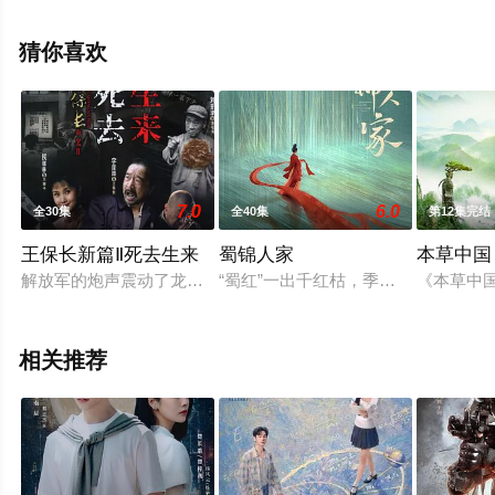
就上星空影视，更多相关信息可移步至豆瓣电视剧、电视
猫或剧情网等平台了解。
猜你喜欢
7.0
6.0
全30集
全40集
第12集完结
王保长新篇Ⅱ死去生来
蜀锦人家
本草中国
解放军的炮声震动了龙隐镇，王保长解救了丁当夫妇，令潘驼背
“蜀红”一出千红枯，季英英之父却因
《本草中
相关推荐