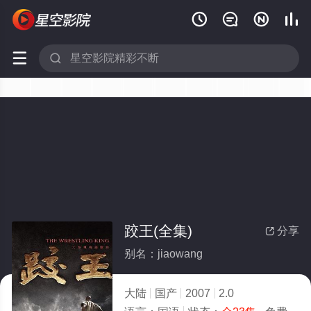






跤王(全集)
分享

别名：jiaowang
大陆
国产
2007
2.0