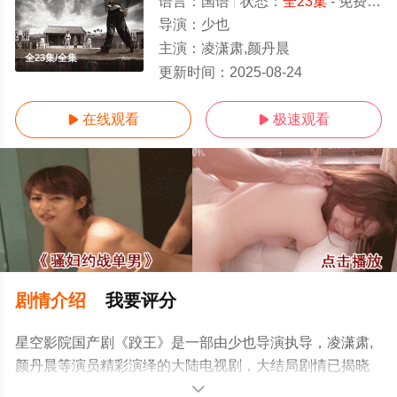
语言：
国语
状态：
全23集
- 免费在线观看
导演：
少也
主演：
凌潇肃,颜丹晨
全23集/全集
更新时间：
2025-08-24
在线观看
极速观看


剧情介绍
我要评分
星空影院国产剧《跤王》是一部由少也导演执导，凌潇肃,
颜丹晨等演员精彩演绎的大陆电视剧，大结局剧情已揭晓
（全23集），手机免费观看高清无删减完整版电视剧全集
