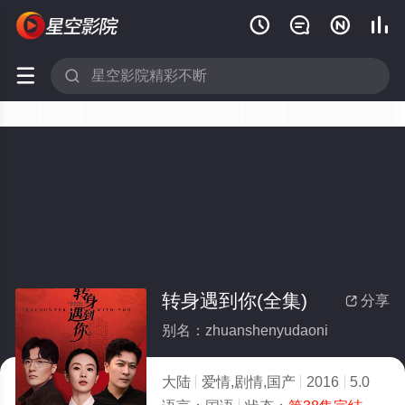






转身遇到你(全集)
分享

别名：zhuanshenyudaoni
大陆
爱情,剧情,国产
2016
5.0