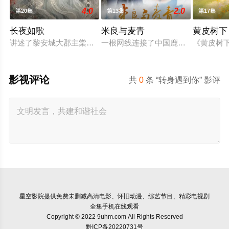
4.0
2.0
第20集
第13集
第17集
长夜如歌
米良与麦青
黄皮树下
讲述了黎安城大郡主棠溪槿与烈云峥之间曲折动人的情感，以及
一根网线连接了中国鹿鸣村和英国牛
《黄皮树
影视评论
共
0
条 “转身遇到你” 影评
星空影院
提供免费未删减高清电影、怀旧动漫、综艺节目、精彩电视剧
全集手机在线观看
Copyright © 2022 9uhm.com All Rights Reserved
黔ICP备20220731号