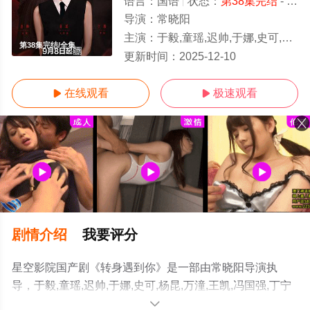
语言：
国语
状态：
第38集完结
- 免费在线观看
导演：
常晓阳
主演：
于毅,童瑶,迟帅,于娜,史可,杨昆,万潼,王凯,冯国强,丁宁
第38集完结/全集
更新时间：
2025-12-10
在线观看
极速观看


剧情介绍
我要评分
星空影院国产剧《转身遇到你》是一部由常晓阳导演执
导，于毅,童瑶,迟帅,于娜,史可,杨昆,万潼,王凯,冯国强,丁宁
等演员精彩演绎的大陆电视剧，大结局剧情已揭晓（第38
