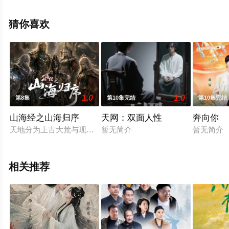
集完结），手机免费观看高清无删减完整版电视剧全集就
上星空影视，更多相关信息可移步至豆瓣电视剧、电视猫
猜你喜欢
或剧情网等平台了解。
1.0
1.0
第8集
第10集完结
第10集完结
山海经之山海归序
天网：双面人性
奔向你
天地分为上古大荒与现世人间两界，由太极壁垒相隔，域外虚无
暂无简介
暂无简介
相关推荐