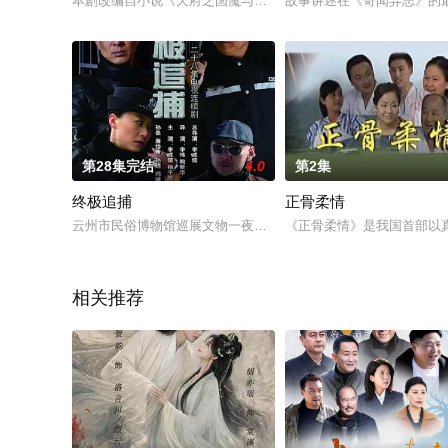
本剧改编自小说《天府之国魔与道》。本剧以90年代初，经济改
故事讲述在《奇闻异志》的
第28集完结
4.0
第2集
终极追捕
正骨柔情
云州市民俗博物馆巡展文物一夜之间被盗，云州市刑警大队队长
《正骨柔情》是我国首部以
相关推荐