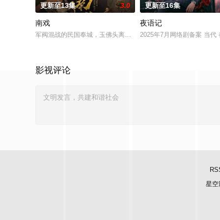
更新至13集
3.0
更新至16集
南戏
夜语记
军阀混战的民国奉城，玉佛头离奇失窃，戏班主横尸戏台，将冷
2025年7月网络剧备案 当
影视评论
RS
星空