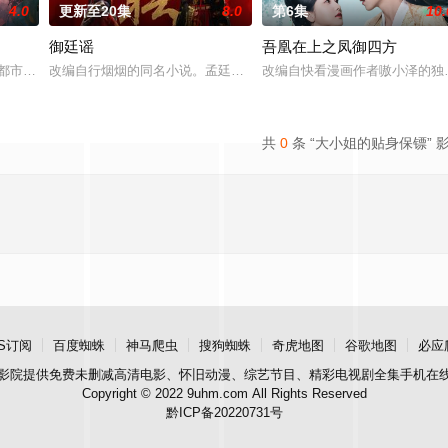
4.0
更新至20集
8.0
第6集
10.
御廷谣
吾凰在上之凤御四方
血少帅许又安与昆曲名伶荣筱楠推向不死不休的对立绝境。而他们不知，
代 都市 海南越酷文化传媒有限公司
改编自行烟烟的同名小说。孟廷辉，大平王朝有史以来个以女子进士
改编自快看漫画作者嗷小泽的独
共
0
条 “大小姐的贴身保镖” 
S订阅
百度蜘蛛
神马爬虫
搜狗蜘蛛
奇虎地图
谷歌地图
必应
影院
提供免费未删减高清电影、怀旧动漫、综艺节目、精彩电视剧全集手机在
Copyright © 2022 9uhm.com All Rights Reserved
黔ICP备20220731号