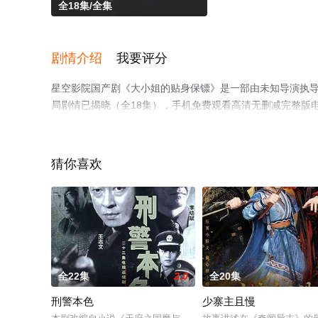
全18集/全集
剧情介绍
我要评分
星空影院国产剧《大小姐的贴身保镖》是一部由未知导演执导，
局剧情已揭晓（全18集），手机免费观看高清无删减完整版
情网等平台了解。
猜你喜欢
全22集
2.0
全20集
刑警本色
少寨主且慢