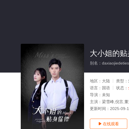
大小姐的贴
别名：daxiaojiedeties
地区：
大陆
类型：
语言：
国语
状态：
导演：
未知
主演：
梁雪峰,倪言,
更新时间：
2025-09-
在线观看
