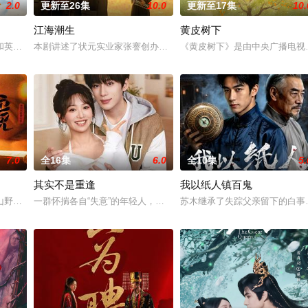
2.0
更新至26集
10.0
更新至17集
10.
江海潮生
黄皮树下
他们在复杂局势中坚守初心、勇敢面对困难的爱情故事。通过剧中主人公
和英国牛津，麦香通过视频向米良宣告：婚不结了。鹿鸣村开了锅，村民大骂麦
本剧讲述了状元实业家张謇创办大生企业，实业报国的故事。甲午战
《黄皮树下》是由中央广播电视
7.0
全16集
6.0
全10集
5.
其实不是重逢
我以纸人镇百鬼
“江逾白，我喜欢你，哲学和生物学意义上的喜欢。”那个夜晚，他脸
山野，两个孤独的人因机缘巧合相遇。一人背负过往伤痕，避世居于深山；一人
一群怀揣各自“失意”的年轻人，在沿海小城南安相遇相知，他们决心
苏木继承了失踪父亲留下的白事