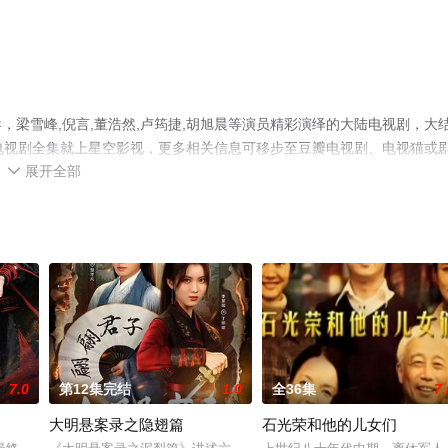
梁雪峰,倪言,董浩然,卢筠捷,胡旭晨等演员精彩演绎的大陆电视剧，大
电视剧全集就上星空影视，更多相关信息可移步至豆瓣电视剧、电视猫或
展开全部

7.0
第12集完结
1.0
全36集
7.
大明悬案录之隐翅篇
石光荣和他的儿女们