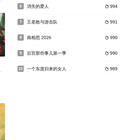
的巫医挚友为救柔儿，苦心钻
入离奇的妖狐杀人案，死者在密闭房间被拔舌而死，做成了陶俑，而
石光荣一家发生变化。大儿子石林在大裁军中转业，小儿子石海因得了抑郁症
消失的爱人
994
6

王老敢与游击队
991
7

南相思 2026
990
8

0
后宫那些事儿第一季
990
9

一个东渡归来的女人
989
10

金剑飞在景德镇白手起家，运
会专家委员会主任纪宁担任总制片人总导演、北京大学中国体育产业
劣，不好诗书不读兵法不学武艺，却独好酿酒，只因和年少时被害的好友叶云有