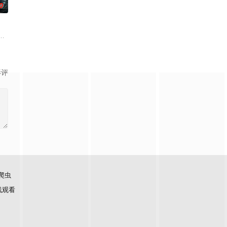
0
科三元及第入翰林院的奇女子。十年前的她被他从死人堆里救出来，
家连载漫画《吾凰在上》。现代少女奚圆（姜贞羽 饰）因意外踏入玄机界，继
影评
爬虫
线观看