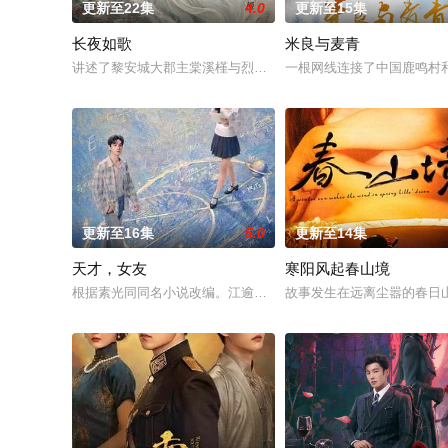
更新至22集
4.0
更新至15集
长夜如歌
米良与麦青
讲述了黎安城大郡主棠溪槿与烈云峥之间曲折动人的情感，以及
一根网线连接了中国鹿鸣村
更新至16集
5.0
更新至14集
天才，女友
寒阳风起春山境
根据素光同同名小说改编。江逾白长大以后，林知夏忽然对他说：
故事发生在远离尘嚣的春日