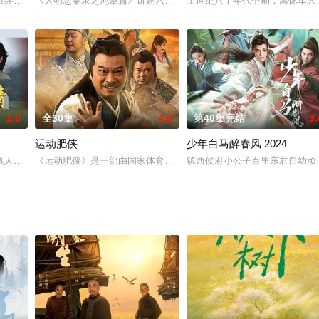
革进入关键时期为背景，以公安刑警和犯罪集团的斗争为主线，展现了
最终章记载:几十年前，曾有一位名叫柔儿的少女，出生起便身中剧毒，但其母
《大明悬案录之泥犁篇》讲述六扇门女捕头丁昭昭在上任之初就被卷
上世纪八十年代中期，离休军人
1.0
全30集
4.0
第40集完结
3.
运动肥侠
少年白马醉春风 2024
周正亲自带队成立专案组，全力追踪，周正更是立下军令状，誓要夺回文
真人真事为原型，反映医患一家亲的电视剧。该剧讲述改革开放初期，浙江青年
《运动肥侠》是一部由国家体育总局和北京大学共同立项，北京奥运
镇西侯府小公子百里东君自幼顽