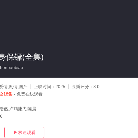
身保镖(全集)
henbaobiao
爱情,剧情,国产
上映时间：
2025
豆瓣评分：
8.0
全18集
- 免费在线观看
董浩然,卢筠捷,胡旭晨
16
极速观看
