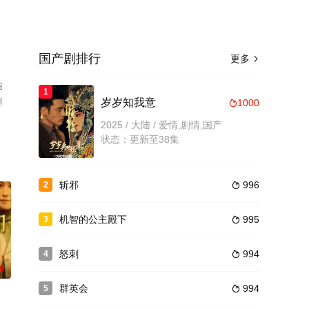
国产剧排行
更多

结
1
剧
岁岁知我意
1000

2025 / 大陆 / 爱情,剧情,国产
状态：更新至38集
斩邪
996
2

机智的公主殿下
995
3

怒刺
994
4

0
群英会
994
5
