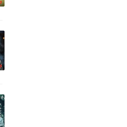
0
香是叛徒。麦香是婚前体检查
争后，国家蒙羞，张謇虽高中状元，却渴望寻求强国之路。他毅然弃
总台农业农村节目中心联合中共郁南县委、郁南县人民政府共同拍摄的20集乡
0
心怀迷茫，于旅途中误入这片
各展所长创办旅行社。他们以当地的特色人文与美食为引，用真诚
馆，本想低调扎纸维生，却因一具流血的新娘纸人卷入了一场跨越十年的惊天