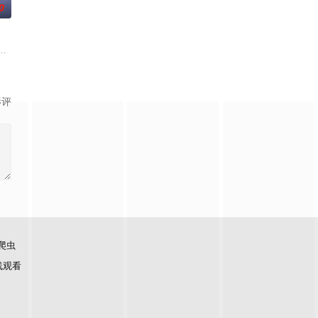
0
与女探长穆英搭档，侦破
科三元及第入翰林院的奇女子。十年前的她被他从死人堆里救出来，
《平阳公主》。
影评
爬虫
线观看