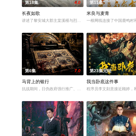
第18集
4.0
第11集
长夜如歌
米良与麦青
讲述了黎安城大郡主棠溪槿与烈云峥之间曲折动人的情感，以及
一根网线连接了中国鹿鸣村
第6集
7.0
第23集完结
马背上的银行
我当卧底这件事
抗战期间，日伪政府强行推广、使用由“中国准备银行”发行的伪
程序员李文刻意接近顾婷，