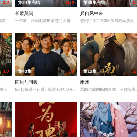
2.0
第24集完结
10.0
第36集完结
2.
长歌莫问
兵自风中来
他们在复杂局势中坚守初心、勇敢面对困难的爱情故事。通过剧中主人公
和英国牛津，麦香通过视频向米良宣告：婚不结了。鹿鸣村开了锅，村民大骂麦
千年前，雍国泥塑世家楚门因进贡的“十二生肖”离奇流血炸裂，惨遭
该剧讲述了在396旅与陆军步
3.0
第43集
7.0
第12集
3.
阿松与阿暖
南戏
钞货币。根据党中央指示，高景波、徐邵梁、孙希光和黄鹰等人开始筹
利用顾炎女儿奴的属性，请求老炮儿顾炎带自己用程序员身份卧底电诈集团以求
6/8起每週一到週五晚間10點30分各更新1集。)《阿松與阿暖》是
军阀混战的民国奉城，玉佛头离