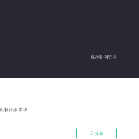
保存到浏览器
豪,杨仕泽,常华
分享
