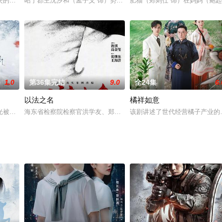
，并遭其背叛，折辱一生，最终惨死。一朝重生后，李知安在阴差阳错
失的能量核心来到地球，与热情单纯的女大学生易欣然相识。意外获得能量核心
昭宁郡主沈汐和（孟子义 饰）势要做云巅执棋之手，而非深庭落花，
肥猫（郑则仕 饰）在妈妈（鲍
1.0
第36集完结
9.0
全24集
6.
以法之名
橘祥如意
父为救战友老罗溺水身亡，撇下孤儿寡母无人照管。时至今日，何妈妈
光被父亲景王安排拜莫忘为师，世子不屑这位所谓的天下第一名师，但是对守护
海东省检察院检察官洪学友、郑雅萍、海州市检察院检察长李栋等人在
该剧讲述了世代经营橘子产业的