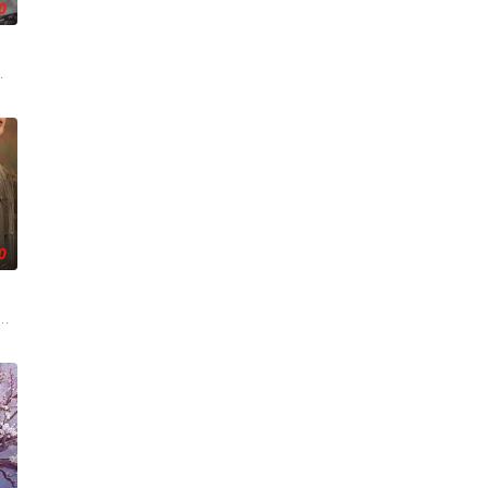
0
香是叛徒。麦香是婚前体检查
满门流放，楚父以死鸣冤。楚家大小姐楚梓鸢带着滔天恨意，在屠
兵学院联合举办的小型军事演习中，郭子剑因不满演习流于形式，假传指令要求
0
查出未婚妻离奇死亡的真相。
一部以台灣傳統紙藝與王船文化為背景的溫馨職人劇。劇情講
奇失窃，戏班主横尸戏台，将冷血少帅许又安与昆曲名伶荣筱楠推向不死不休