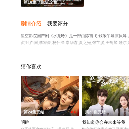
第16集已完结/全集
剧情介绍
我要评分
星空影院国产剧《水龙吟》是一部由陈宙飞,钱敬午导演执导，罗云
贞羽,白澍,李家豪,杨仕泽,常华森,夏之光,张芷溪,王驾麟,娃尔,
杜雨宸,侯桐江,李菲,李奕臻,白海涛,赵诗意,艾米,李等演
高清无删减完整版电视剧全集就上星空影视，更多相关信息
猜你喜欢
第24集完结
4.0
第23集完结
明眸
我知道你会在未来等我