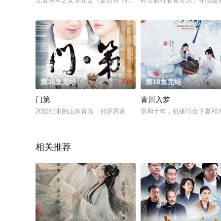
北晋将军之女李知安（姜贞羽 饰），被曾经最爱之人药瞎了眼睛
时空旅行者青空为了寻找遗
第36集完结
7.0
第18集完结
门第
青川入梦
20世纪末的山东青岛，何罗两家是往来多年的生死之交。当年何
章和十年，机缘巧合下夏祁
相关推荐