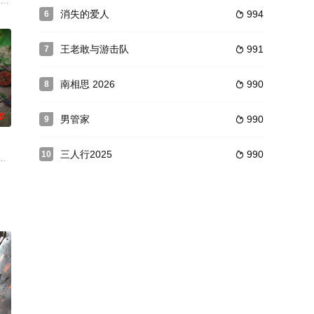
的易欣然一次次穿梭时空，帮
任人摘折，在势力交错的局势下与东宫储君萧华雍（何与 饰）相
起静 饰）撤手人寰后，遵照遗嘱去寻找早年被母亲遗弃的弟妹，茫茫人海，寻
消失的爱人
994
6

王老敢与游击队
991
7

南相思 2026
990
8

0
男管家
990
9

三人行2025
990
10

家国的女将军墨青川却十分倾
复查海州市“万氏集团涉黑案”过程中发现疑点，嫌疑人张文清被
沈家老爷沈晏清（黄维德 饰）与六弟沈晏洲（王瑞昌 饰）同时爱上家境困顿的