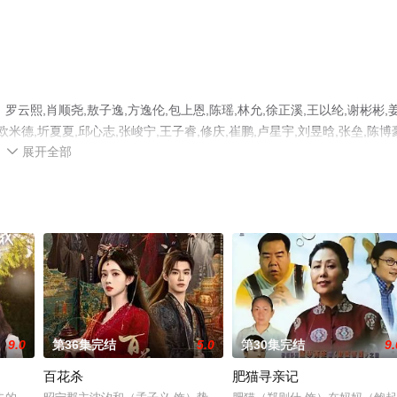
熙,肖顺尧,敖子逸,方逸伦,包上恩,陈瑶,林允,徐正溪,王以纶,谢彬彬,
欧米德,圻夏夏,邱心志,张峻宁,王子睿,修庆,崔鹏,卢星宇,刘昱晗,张垒,陈博
展开全部
员精彩演绎的大陆电视剧，大结局剧情已揭晓（第16集已完结），手机免费观

可移步至豆瓣电视剧、电视猫或剧情网等平台了解。
9.0
第36集完结
5.0
第30集完结
9.
百花杀
肥猫寻亲记