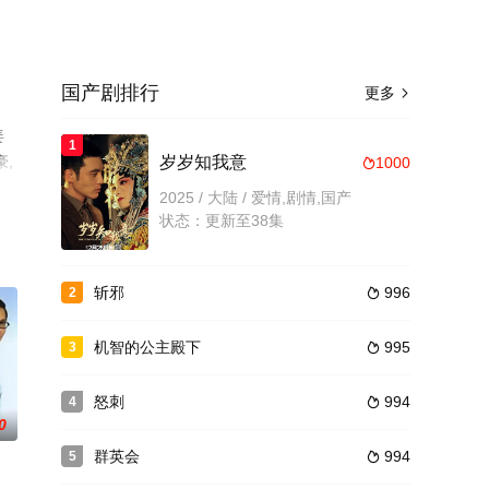
国产剧排行
更多

姜
1
豪,
岁岁知我意
1000

看
2025 / 大陆 / 爱情,剧情,国产
状态：更新至38集
斩邪
996
2

机智的公主殿下
995
3

怒刺
994
4

0
群英会
994
5
