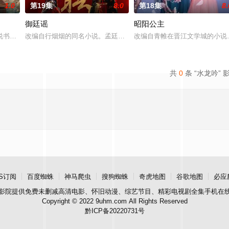
1.0
第19集
8.0
第18集
8.
御廷谣
昭阳公主
书班子，偶遇“白天人住屋，晚上鬼占房”的阴阳宅，江淮被掳走配“阴婚”。他
改编自行烟烟的同名小说。孟廷辉，大平王朝有史以来个以女子进士
改编自青帷在晋江文学城的小说
共
0
条 “水龙吟” 
S订阅
百度蜘蛛
神马爬虫
搜狗蜘蛛
奇虎地图
谷歌地图
必应
影院
提供免费未删减高清电影、怀旧动漫、综艺节目、精彩电视剧全集手机在
Copyright © 2022 9uhm.com All Rights Reserved
黔ICP备20220731号