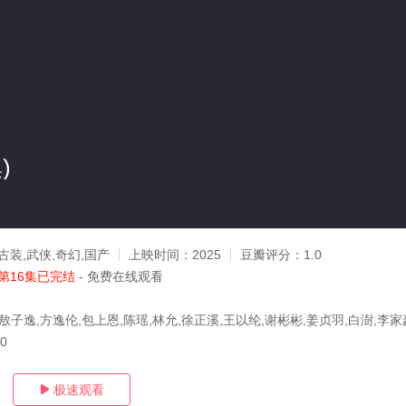
)
古装,武侠,奇幻,国产
上映时间：
2025
豆瓣评分：
1.0
第16集已完结
- 免费在线观看
敖子逸,方逸伦,包上恩,陈瑶,林允,徐正溪,王以纶,谢彬彬,姜贞羽,白澍,李家
20
极速观看
