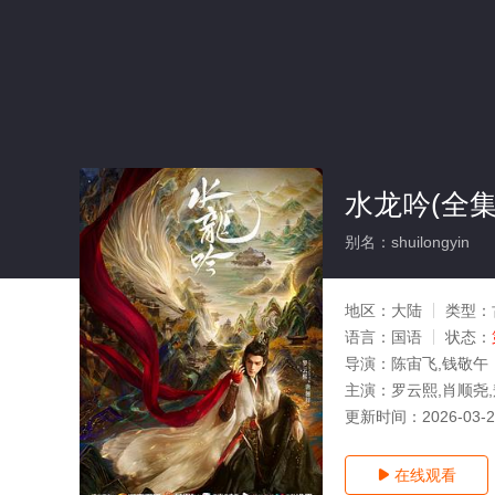
水龙吟(全集
别名：shuilongyin
地区：
大陆
类型：
语言：
国语
状态：
导演：
陈宙飞,钱敬午
主演：
罗云熙,肖顺尧,
更新时间：
2026-03-
在线观看
