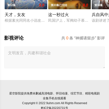
5.0
8.0
第12集
第33集已完结
第30集
天才，女友
这一秒过火
兵自风中
根据素光同同名小说改编。江逾白长大以后，林知夏忽然对他说：
民国沪上，军阀幼子慕容清峄（张凌赫
该剧讲述
影视评论
共
0
条 “神捕请留步” 影评
星空影院
提供免费未删减高清电影、怀旧动漫、综艺节目、精彩电视剧
全集手机在线观看
Copyright © 2022 9uhm.com All Rights Reserved
黔ICP备20220731号