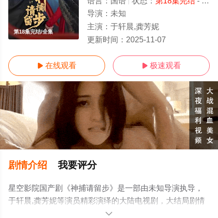
语言：
国语
状态：
第18集完结
- 免费在线观看
导演：
未知
主演：
于轩晨,龚芳妮
第18集完结/全集
更新时间：
2025-11-07
在线观看
极速观看


剧情介绍
我要评分
星空影院国产剧《神捕请留步》是一部由未知导演执导，
于轩晨,龚芳妮等演员精彩演绎的大陆电视剧，大结局剧情
已揭晓（第18集完结），手机免费观看高清无删减完整版
