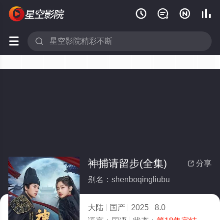






神捕请留步(全集)
分享

别名：shenboqingliubu
大陆
国产
2025
8.0