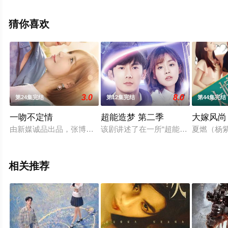
电视剧全集就上星空影视，更多相关信息可移步至豆瓣电
视剧、电视猫或剧情网等平台了解。
猜你喜欢
3.0
8.0
第24集完结
第12集完结
第44集完结
一吻不定情
超能造梦 第二季
大嫁风尚
由新媒诚品出品，张博维执导，徐立、师铭泽、张钧然、吕绍聪
该剧讲述了在一所“超能高校”当中，
夏燃（杨
相关推荐