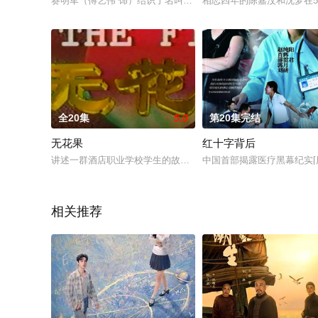
赛明军（傅艺伟 饰）结识了名叫左思程（陆剑民 饰）的男人，
相恋四年的陈嘉汶和沈梦在
全20集
5.0
第20集完结
无花果
红十字背后
讲述一群酒店职业学校学生的故事。将她们的喜怒哀乐、人生选
中国首部揭露医疗黑幕纪实[
相关推荐