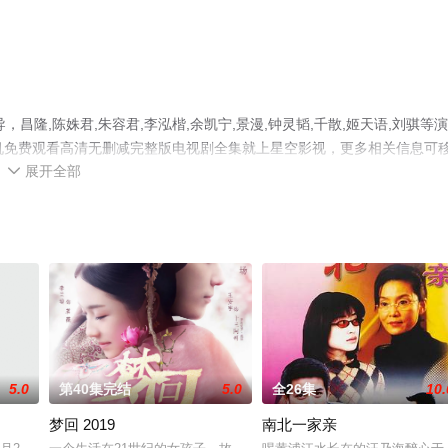
隆,陈姝君,朱容君,李泓楷,余凯宁,景漫,钟灵韬,千散,姬天语,刘骐等
机免费观看高清无删减完整版电视剧全集就上星空影视，更多相关信息可
展开全部

5.0
第40集完结
5.0
全26集
10.
梦回 2019
南北一家亲