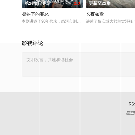
第26集已完结
1.0
更新至22集
凛冬下的罪恶
长夜如歌
本剧讲述了90年代末，怒河市刑侦支队在无普及监控、无DNA
讲述了黎安城大郡主棠溪槿
影视评论
RS
星空