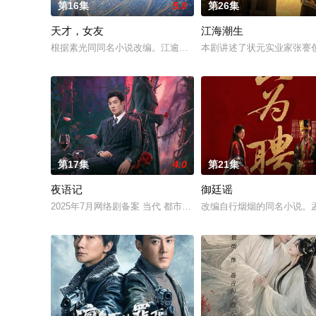
第16集
5.0
第26集
天才，女友
江海潮生
根据素光同同名小说改编。江逾白长大以后，林知夏忽然对他说：
本剧讲述了状元实业家张謇
第17集
4.0
第21集
夜语记
御廷谣
2025年7月网络剧备案 当代 都市 海南越酷文化传媒有限公司
改编自行烟烟的同名小说。