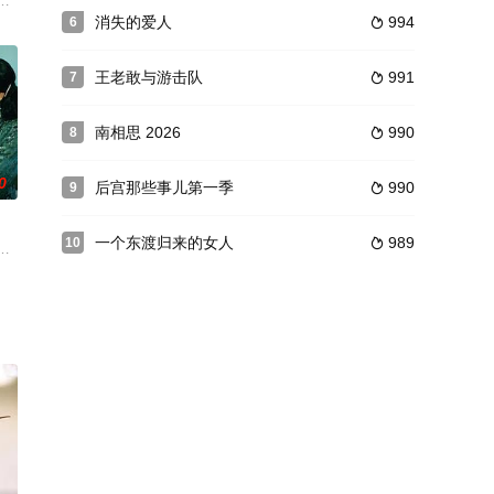
，两人选择在阴差阳错的寻
清朝，并身不由己地进入危机四伏的皇宫内院。热情如火的十三阿
他的记者生涯，对来上海工作的北京故娘姚虹年的爱情也始终如一。姚虹年对
消失的爱人
994
6

王老敢与游击队
991
7

南相思 2026
990
8

0
后宫那些事儿第一季
990
9

一个东渡归来的女人
989
10

目前的医疗现状！药贵，
不成，欲致罗死地。后被县长千金张明珠所搭救，但罗仍未逃出伪县
秀的女演员之一，横跨默片和有声片两个时代。她主演了中国第一部有声片《