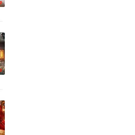
0
渴望寻求强国之路。他毅然弃
圆（姜贞羽 饰）因意外踏入玄机界，继而卷入虎云国内乱的漩涡
述了邻家女孩庞倩（苏晓彤 饰）与童年时因一场意外落下身体残缺的少年顾铭
0
的她被他从死人堆里救出来，
帅许又安与昆曲名伶荣筱楠推向不死不休的对立绝境。而他们不知，
子，偶遇“白天人住屋，晚上鬼占房”的阴阳宅，江淮被掳走配“阴婚”。他与女