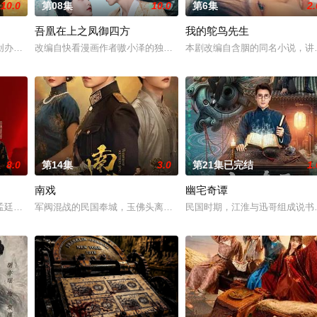
10.0
第08集
10.0
第6集
2.
吾凰在上之凤御四方
我的鸵鸟先生
“江逾白，我喜欢你，哲学和生物学意义上的喜欢。”那个夜晚，他脸
创办大生企业，实业报国的故事。甲午战争后，国家蒙羞，张謇虽高中状元，却
改编自快看漫画作者嗷小泽的独家连载漫画《吾凰在上》。现代少女奚
本剧改编自含胭的同名小说，讲
8.0
第14集
3.0
第21集已完结
1.
南戏
幽宅奇谭
孟廷辉，大平王朝有史以来个以女子进士科三元及第入翰林院的奇女子。十年前
军阀混战的民国奉城，玉佛头离奇失窃，戏班主横尸戏台，将冷血少
民国时期，江淮与迅哥组成说书班