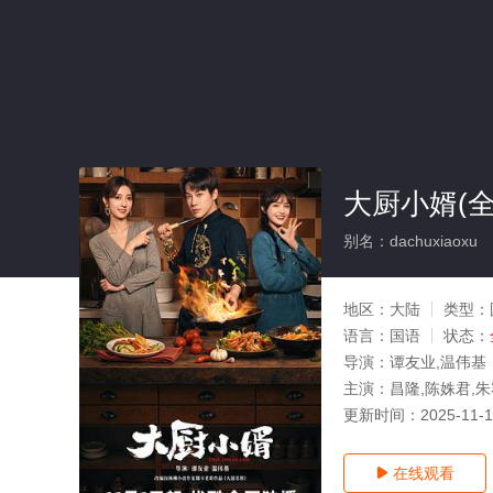
大厨小婿(全
别名：dachuxiaoxu
地区：
大陆
类型：
语言：
国语
状态：
导演：
谭友业,温伟基
主演：
昌隆,陈姝君,朱
更新时间：
2025-11-
在线观看
