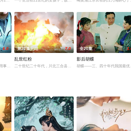
两人坠入了爱河。然而，当左思程遇见了谢氏集团的千金小姐谢适元后
5月20日分手，醒来时两人陷入时间循环，无限重复的一天。尝试各种方式无果
一个生活在21世纪的女孩子，故宫里的一次迷路，竟穿越时空回到了
喝黄浦江水长在的汪乃海醉心于
6.0
第22集完结
7.0
全20集
1.
乱世红粉
影后胡蝶
择一一道来。班长姚遥是个清丽活泼十分可爱的女孩。季洁则爱幻想、多
用事实说话]。继《12.1枪杀大案》之后的又一纪实力作，尖锐、真实反映了
二十世纪二十年代，川北三合县舵把子李山虎欲霸占侄儿媳妇罗品仙
胡蝶——三、四十年代我国最优