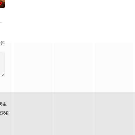
0
的爱情故事。通过剧中主人公
币。根据党中央指示，高景波、徐邵梁、孙希光和黄鹰等人开始筹
少年失踪......长安怪事扎堆？少年神探慕天行携竹马神探社成员横扫诡事，
影评
爬虫
线观看