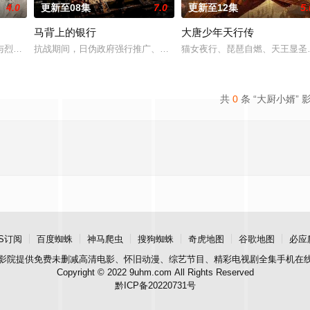
4.0
更新至08集
7.0
更新至12集
5.
马背上的银行
大唐少年天行传
鉴定技术的支持下，通过摸排、勘查等传统刑侦手段，接连破获数起重
与烈云峥之间曲折动人的情感，以及他们在复杂局势中坚守初心、勇敢面对困难
抗战期间，日伪政府强行推广、使用由“中国准备银行”发行的伪钞货
猫女夜行、琵琶自燃、天王显圣、
共
0
条 “大厨小婿” 
S订阅
百度蜘蛛
神马爬虫
搜狗蜘蛛
奇虎地图
谷歌地图
必应
影院
提供免费未删减高清电影、怀旧动漫、综艺节目、精彩电视剧全集手机在
Copyright © 2022 9uhm.com All Rights Reserved
黔ICP备20220731号