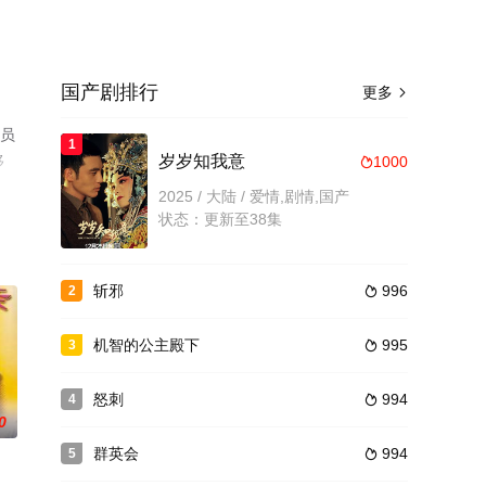
国产剧排行
更多

演员
1
移
岁岁知我意
1000

2025 / 大陆 / 爱情,剧情,国产
状态：更新至38集
斩邪
996
2

机智的公主殿下
995
3

怒刺
994
4

0
群英会
994
5
