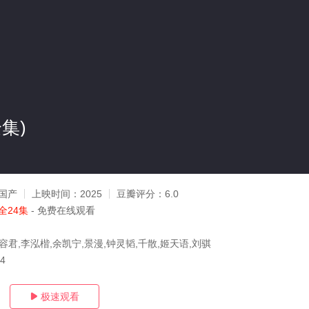
集)
国产
上映时间：
2025
豆瓣评分：
6.0
全24集
- 免费在线观看
容君,李泓楷,余凯宁,景漫,钟灵韬,千散,姬天语,刘骐
14
极速观看
