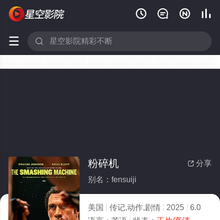






粉碎机
分享

别名：fensuiji
美国
传记,动作,剧情
2025
6.0