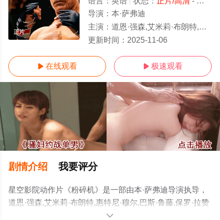
语言：
英语
状态：
正片/高清
- 免费在线观看
导演：
本·萨弗迪
主演：
道恩·强森,艾米莉·布朗特,惠特尼·穆尔,巴斯·鲁藤,保罗·拉赞比,杰森·特朗布莱,安德烈·特里科图,祁答院雄
正片
更新时间：
2025-11-06
在线观看
极速观看


剧情介绍
我要评分
星空影院动作片《粉碎机》是一部由本·萨弗迪导演执导，
道恩·强森,艾米莉·布朗特,惠特尼·穆尔,巴斯·鲁藤,保罗·拉赞
比,杰森·特朗布莱,安德烈·特里科图,祁答院雄贵,保罗·程,滨
