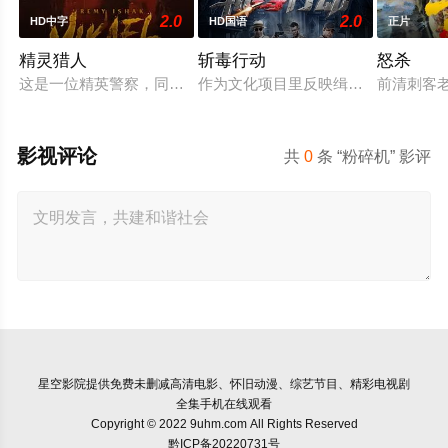
2.0
2.0
HD中字
HD国语
正片
精灵猎人
斩毒行动
怒杀
这是一位精英警察，同时也是精灵猎手。在调查一系列血腥谋杀
作为文化项目里反映缉毒题材的电影《斩
前清刺客
影视评论
共
0
条 “粉碎机” 影评
星空影院
提供免费未删减高清电影、怀旧动漫、综艺节目、精彩电视剧
全集手机在线观看
Copyright © 2022 9uhm.com All Rights Reserved
黔ICP备20220731号