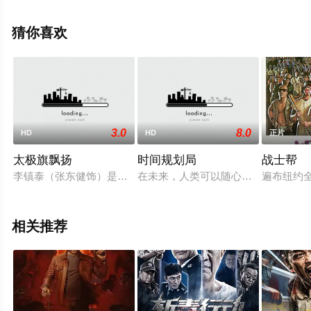
村洋子,奥列克桑德·乌西克,林赛·加文,瑞安·巴德尔,伊斯梅
尔·埃尔法拉希,妮娜·杉井,詹姆斯·蒙塔斯里,佐伊·科索维奇,
猜你喜欢
瑞安·文图拉,杰森·布罗德威尔,等演员精彩演绎的美国电
影，手机免费观看高清无删减完整版电影大全就上星空影
视，更多相关信息可移步至豆瓣电影、电视猫或剧情网等
平台了解。
3.0
8.0
HD
HD
正片
太极旗飘扬
时间规划局
战士帮
李镇泰（张东健饰）是生活在汉城的一个修鞋匠，一家人的生计
在未来，人类可以随心所欲的操控时
遍布纽约
相关推荐