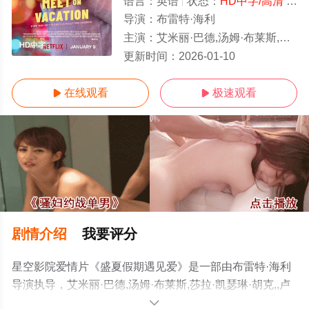
语言：
英语
状态：
HD中字/高清
- 免费在线观看
导演：
布雷特·海利
主演：
艾米丽·巴德,汤姆·布莱斯,莎拉·凯瑟琳·胡克,,卢锡安·拉维斯科特,迈尔斯·赫尔泽,贾米拉·贾米尔,汤米·杜
HD中字
更新时间：
2026-01-10
在线观看
极速观看


剧情介绍
我要评分
星空影院爱情片《盛夏假期遇见爱》是一部由布雷特·海利
导演执导，艾米丽·巴德,汤姆·布莱斯,莎拉·凯瑟琳·胡克,,卢
锡安·拉维斯科特,迈尔斯·赫尔泽,贾米拉·贾米尔,汤米·杜,卢
