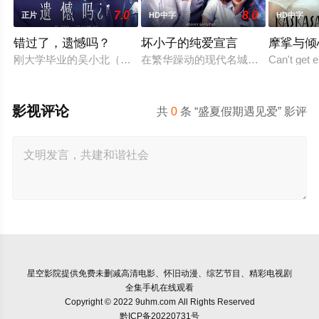
7.0
8.0
正片
HD中字
HD中字
错过了，遗憾吗？
坏小子的纯爱宣言
摩挲与倾
刚大学毕业的吴小北（庄达菲 饰）被初恋男友李天昊（周澄奧 
在繁华躁动的现代名城茂物，内向腼
Can't get e
影视评论
共
0
条 “盛夏假期遇见爱” 影评
星空影院
提供免费未删减高清电影、怀旧动漫、综艺节目、精彩电视剧
全集手机在线观看
Copyright © 2022 9uhm.com All Rights Reserved
黔ICP备20220731号