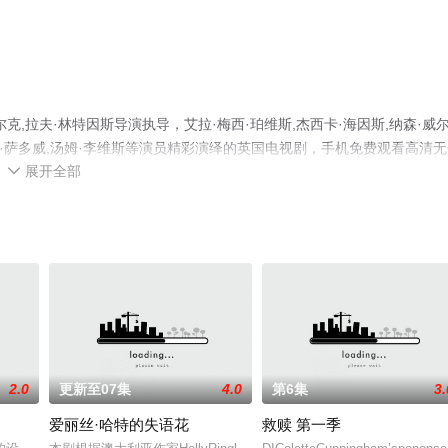
,拉夫·林特因斯导演执导，艾拉·梅西·珀维斯,杰西卡·海因斯,纳森·威
Curren,丽莎·萨多威,汤姆·李维斯等演员精彩演绎的英国电视剧，手机免费观看高清
展开全部
豆瓣电视剧、电视猫或剧情网等平台了解。

2.0
更新至07集
4.0
第6集
3.
爱丽丝·哈特的失语花
救赎 第一季