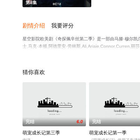
第8集
剧情介绍
我要评分
星空影院欧美剧《奇探佩辛丝第二季》是一部由马滕·穆尔凯尔克
士,马克·本顿,阿德里安·劳林斯,Ali,Ariaie,Connor,
减完整版电视剧全集就上星空影视，更多相关信息可移步至
猜你喜欢
完结
6.0
完结
萌宠成长记第三季
萌宠成长记第一季