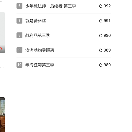
录它们的生活，从出生到蹒跚
2019年6月由中信出版集团引进；《企鹅布鲁姆》
nseapproachtopolicinghasearnedhe
少年魔法师：后继者 第三季
992
6

就是爱丽丝
991
7

战利品第三季
990
8

0
澳洲动物零距离
989
9

毒海狂涛第三季
989
10

“精明”的特工名叫麦克斯维•精明（唐•亚当斯饰），特工代
克斯编剧的电视剧集《糊涂侦探》在60年代仿效当时流行的007系列电影改编的