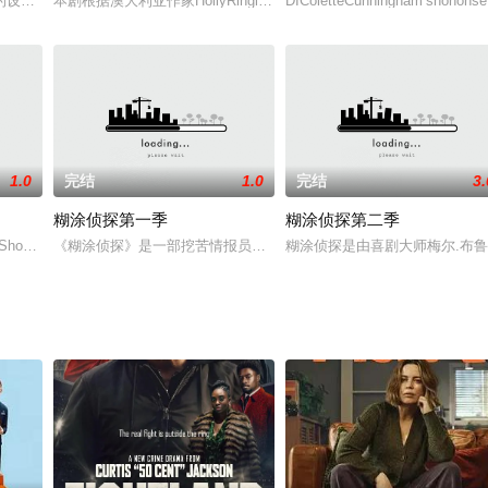
的设备，并借鉴拍摄野生动物纪录片的手法，每一集跟随三组初生的小宠物来记
本剧根据澳大利亚作家HollyRingland的小说改编，简体中文版已在
DIColetteCunningham’snononse
1.0
完结
1.0
完结
3.
糊涂侦探第一季
糊涂侦探第二季
场突如其来的悲剧被联系在一起。
eyShowedtheWartotheWorld剧情简介：《五人归来：好莱坞与第二次
《糊涂侦探》是一部挖苦情报员类型的美国喜剧电视系列剧美国特工局最
糊涂侦探是由喜剧大师梅尔.布鲁