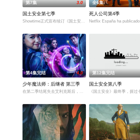
第7集
3.0
全6集
国土安全第七季
死人公司第4季
Showtime正式宣布续订《国土安全》第7季。
Netflix España ha publicado
第4集完结
4.0
第12集完结
少年魔法师：后继者 第三季
国土安全第八季
在第二季结尾失去艾利克斯后，比莉仍然沉浸在悲痛之中。她发
《国土安全》最终季，捱过