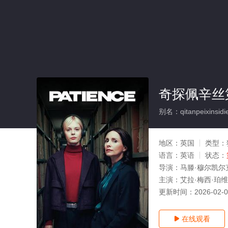
奇探佩辛丝
别名：qitanpeixinsidie
地区：
英国
类型：
语言：
英语
状态：
导演：
马滕·穆尔凯尔
主演：
艾拉·梅西·珀维斯
更新时间：
2026-02-
在线观看
