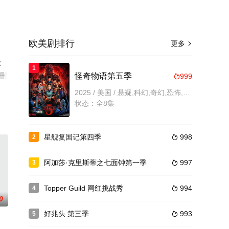
欧美剧排行
更多

尔
1
无删
怪奇物语第五季
999

2025 / 美国 / 悬疑,科幻,奇幻,恐怖,惊悚,剧情,欧美
状态：全8集
星舰复国记第四季
998
2

阿加莎·克里斯蒂之七面钟第一季
997
3

Topper Guild 网红挑战秀
994
4

0
好兆头 第三季
993
5
