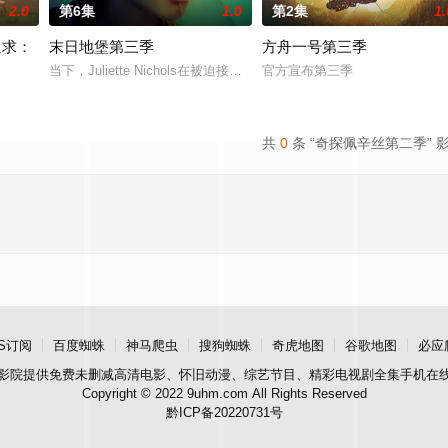
2.0
第6集
1.0
第2集
1.
追求：
末日地堡第三季
方舟一号第三季
当下，Juliette Nichols在被迫接受“净化”后幸存下来，但记忆
官方宣布第三季
礼，该剧以拉里·大卫标志性的冷幽默与全即兴风格，通过情景喜剧形式荒诞地
共
0
条 “奇探佩辛丝第二季” 
S订阅
百度蜘蛛
神马爬虫
搜狗蜘蛛
奇虎地图
谷歌地图
必应
影院
提供免费未删减高清电影、怀旧动漫、综艺节目、精彩电视剧全集手机在
Copyright © 2022 9uhm.com All Rights Reserved
黔ICP备20220731号