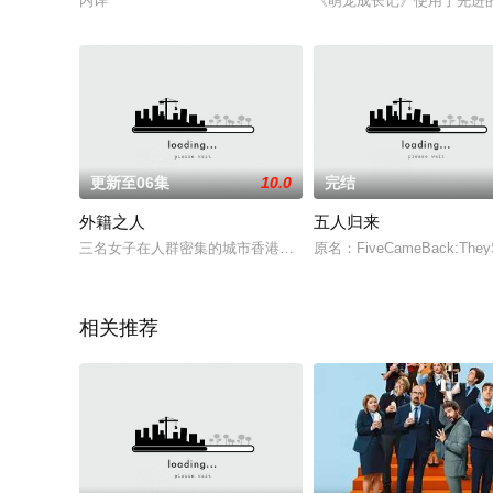
内详
《萌宠成长记》使用了先进
更新至06集
10.0
完结
外籍之人
五人归来
三名女子在人群密集的城市香港落脚，身为外籍人士，她们因一
原名：FiveCameBack:Th
相关推荐