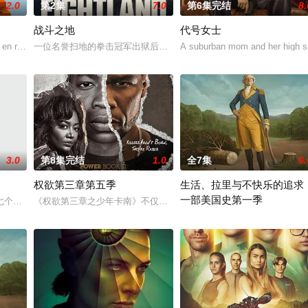
2.0
第2集
7.0
第6集完结
8.
战斗之地
代号女士
 en redes sociales una foto en el
一位名誉扫地的拳击冠军出狱后回到伦敦，向背叛他的犯罪家族展开
A suburban mom and her high sch
3.0
第8集完结
1.0
全7集
6.
权欲第三章第五季
生活、拉里与不快乐的追求
一部美国史第一季
现，拯救母亲的唯一方法是与失散多年的父亲重聚。随着全家人齐心协力
七个多月俄罗斯残酷监禁的卡丽·马瑟森日渐康复，但其相关记忆仍旧支离破碎，
《权欲第三章之少年卡南》不仅讲述了卡南斯塔克的童年故事，而且
作为美国建国250周年的献礼