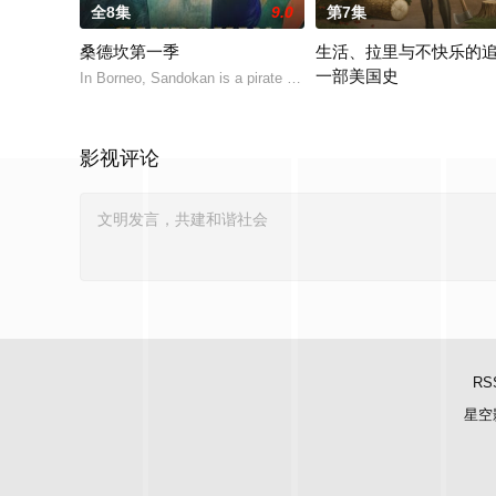
全8集
9.0
第7集
桑德坎第一季
生活、拉里与不快乐的
一部美国史
In Borneo, Sandokan is a pirate who lives by the day: he fig
作为美国建国250周年的献
影视评论
RS
星空