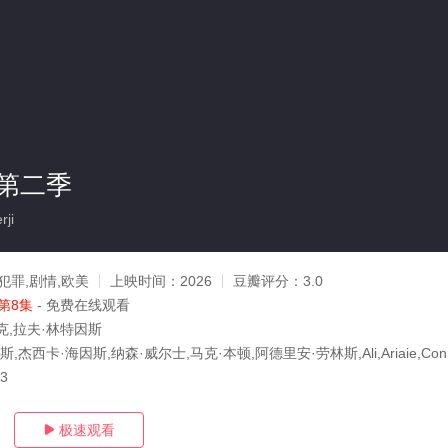
第二季
rji
犯罪,剧情,欧美
上映时间：
2026
豆瓣评分：
3.0
第8集
- 免费在线观看
克,拉夫·林特因斯
,杰西卡·海因斯,纳森·威尔士,马克·本顿,阿德里安·劳林斯,Ali,Ariaie,Con
03
极速观看
