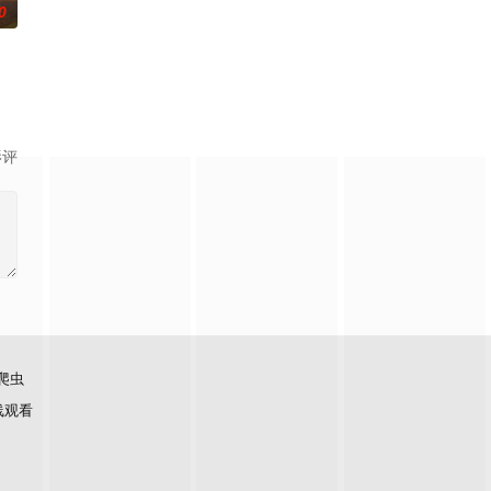
0
却已丧失，而地堡正从叛乱中恢复，并面临着新的危
重新演绎美国历史上的各个
影评
爬虫
线观看