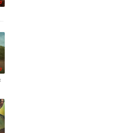
0
复仇。
ool friend plot to frighten h
0
：
这对索尔·贝伦森而言是个
还将是一部庞大的家庭剧，讲述那些抚养他的人、以及他年少时期认
，该剧以拉里·大卫标志性的冷幽默与全即兴风格，通过情景喜剧形式荒诞地重新