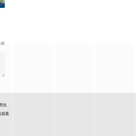
0
影评
爬虫
线观看