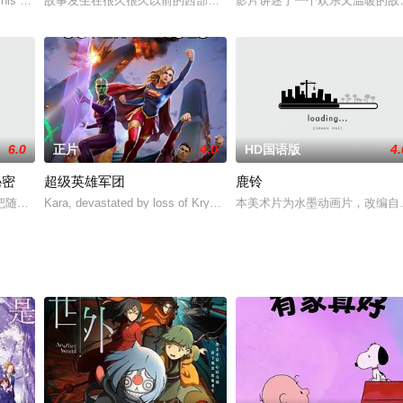
his beloved doghouse is accidental
故事发生在很久很久以前的西部我们的灰姑娘有着极其糟糕的脾气和
影片讲述了一个欢乐又温暖的故
，是该游戏的Heaven's Feel
6.0
正片
4.0
HD国语版
4.
秘密
超级英雄军团
鹿铃
把随身戴着的项链当做自己的护身符，某一天她突然得知，这个护身符里居然封
Kara, devastated by loss of Krypton struggles to adjust her
本美术片为水墨动画片，改编自