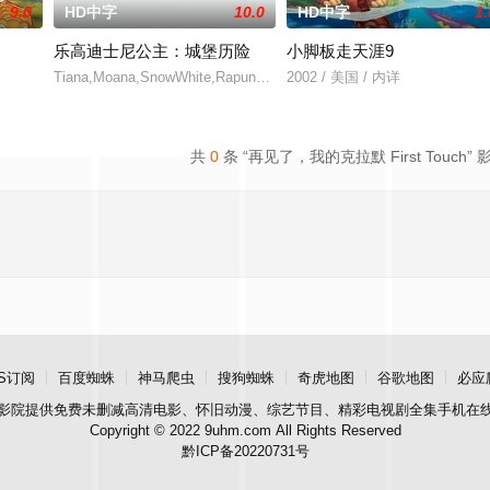
9.0
HD中字
10.0
HD中字
1.
乐高迪士尼公主：城堡历险
小脚板走天涯9
须独自前往传说中的恐龙乐土－「大林」，才能与家人团聚，在旅途中，
Tiana,Moana,SnowWhite,Rapunzel,andArielareoffonanadventureas
2002 / 美国 / 内详
共
0
条 “再见了，我的克拉默 First Touch” 
S订阅
百度蜘蛛
神马爬虫
搜狗蜘蛛
奇虎地图
谷歌地图
必应
影院
提供免费未删减高清电影、怀旧动漫、综艺节目、精彩电视剧全集手机在
Copyright © 2022 9uhm.com All Rights Reserved
黔ICP备20220731号