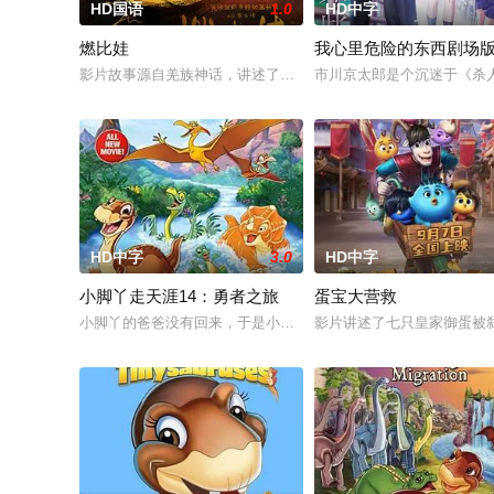
HD国语
1.0
HD中字
燃比娃
我心里危险的东西剧场
影片故事源自羌族神话，讲述了一只被人类抚养长大的猴子，追寻
市川京太郎是个沉迷于《杀
HD中字
3.0
HD中字
小脚丫走天涯14：勇者之旅
蛋宝大营救
小脚丫的爸爸没有回来，于是小脚丫和他的小伙伴们出发去找他
影片讲述了七只皇家御蛋被