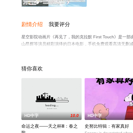
HD中字
剧情介绍
我要评分
星空影院动画片《再见了，我的克拉默 First Touch》是
山昂辉等演员精彩演绎的日本电影，手机免费观看高清无删
剧情网等平台了解。
猜你喜欢
HD中字
10.0
HD中字
命运之夜——天之杯Ⅲ：春之
史努比特辑：有家真好
歌