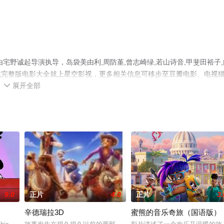
一部由宅野诚起导演执导，岛袋美由利,周防堇,曾志崎绿,若山诗音,甲斐田裕子
减完整版电影大全就上星空影视，更多相关信息可移步至豆瓣电影、电视
展开全部

9.0
正片
4.0
正片
3.
辛德瑞拉3D
蜜熊的音乐奇旅（国语版）