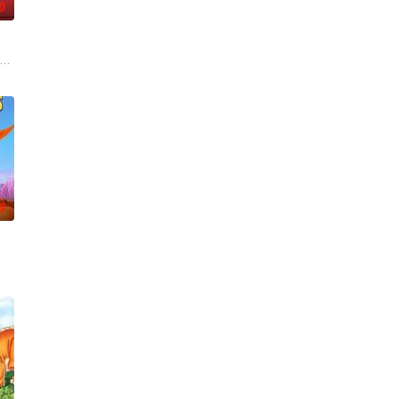
0
自己安静的世界时，班上的风
一日引领亡魂去投胎，直至一天，灵守小鬼遇上了不愿转世的小妹
beloved doghouse is accidental
0
泰由此与萌娃们共同踏上充
和杜发，它们要去遥远的百瑞谷，却在途中迷了路。卢发和杜发看上