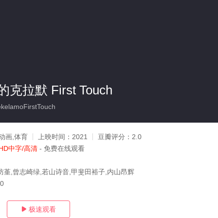
拉默 First Touch
kelamoFirstTouch
动画,体育
上映时间：
2021
豆瓣评分：
2.0
HD中字/高清
- 免费在线观看
防堇,曾志崎绿,若山诗音,甲斐田裕子,内山昂辉
10
极速观看
