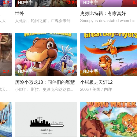
3.0
HD中字
1.0
HD中字
9.
版
世外
史努比特辑：有家真好
母亲阿勿巴吉（周迅 配音）的足迹，踏上神山探寻“温暖”之谜的旅
人大百科》和《解剖图鉴》这类书籍、中二病病入膏肓的男生。就在市川沉浸于
人死后，轮回之前，亡魂会来到一处奇异之地——“世外”。灵守日复
Snoopy is devastated when his 
1.0
HD中字
3.0
HD中字
7.
历险小恐龙13：同伴们的智慧
小脚板走天涯12
。
弑天法师掳走，意外落入年轻的实习造型师阿泰手中，被迫成为“护蛋使者”的阿
小脚丫、斯拉、史派克和达达偶遇两只傻得可爱的黄种恐龙——卢发
2006 / 美国 / 内详