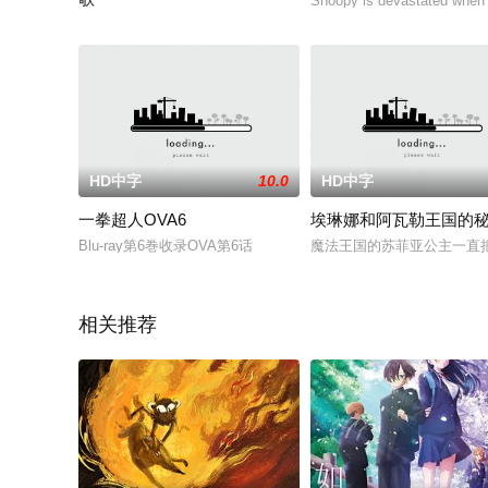
Snoopy is devastated when 
本片改编自TYPE-MOON出品的文字冒险类游戏《Fate/stay night》
HD中字
10.0
HD中字
一拳超人OVA6
埃琳娜和阿瓦勒王国的
Blu-ray第6巻收录OVA第6话
魔法王国的苏菲亚公主一直
相关推荐