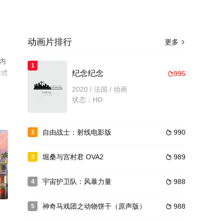
动画片排行
更多

,内
1
猫或
纪念纪念
995

2020 / 法国 / 动画
状态：HD
自由战士：射线电影版
990
2

堀桑与宫村君 OVA2
989
3

宇宙护卫队：风暴力量
988
4

0
神奇马戏团之动物饼干（原声版）
988
5
