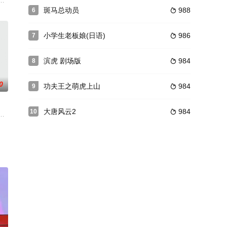
极其善良的心，但她只有单身一人对付可恶的后母一位俄国王子来到
事。为了完成爷爷安德烈的遗愿，嘻哈搭档蜜熊维沃（林-曼努尔·米兰达 配音
斑马总动员
988
6

小学生老板娘(日语)
986
7

滨虎 剧场版
984
8

0
功夫王之萌虎上山
984
9

大唐风云2
984
10

印着一个等待重获自由的公主
庐山“白鹿洞书院”流传的美丽传说。心地善良的老药农与孙女在深山摘采草药