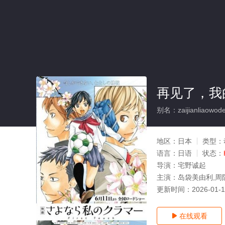
再见了，我的克
别名：zaijianliaowode
地区：
日本
类型：
语言：
日语
状态：
导演：
宅野诚起
主演：
岛袋美由利,周
更新时间：
2026-01-
在线观看
