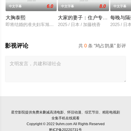
6.0
8.0
中文字幕
中文字幕
中文字幕
大胸泰熙
大家的妻子：住户专用洞口
每晚与隔
即将结婚的准夫妇车旭和敏珠，车旭向职场后辈龙宇夫妇建议来
2025 / 日本 / 加藤桃香
2025 / 
影视评论
共
0
条 “鸠占鹊巢” 影评
星空影院
提供免费未删减高清电影、怀旧动漫、综艺节目、精彩电视剧
全集手机在线观看
Copyright © 2022 9uhm.com All Rights Reserved
黔ICP备20220731号