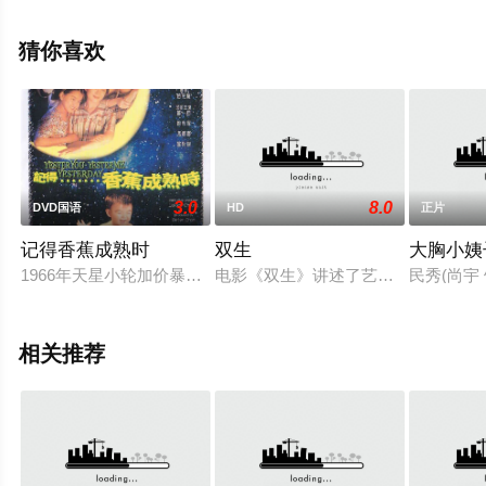
瓣电影、电视猫或剧情网等平台了解。
猜你喜欢
3.0
8.0
DVD国语
HD
正片
记得香蕉成熟时
双生
大胸小姨
1966年天星小轮加价暴动，造成了我们的主人公杨醒波（邓一君
电影《双生》讲述了艺术学校学生李
民秀(尚
相关推荐