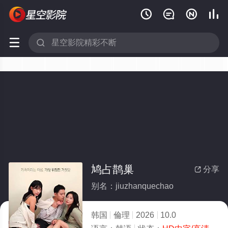






鸠占鹊巢
分享

别名：jiuzhanquechao
韩国
倫理
2026
10.0