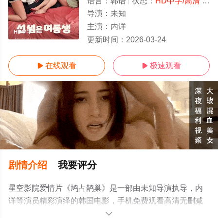
语言：
韩语
状态：
HD中字/高清
- 免费在线观看
导演：
未知
主演：
内详
HD中字
更新时间：
2026-03-24
在线观看
极速观看


剧情介绍
我要评分
星空影院爱情片《鸠占鹊巢》是一部由未知导演执导，内
详等演员精彩演绎的韩国电影，手机免费观看高清无删减
完整版电影大全就上星空影视，更多相关信息可移步至豆
