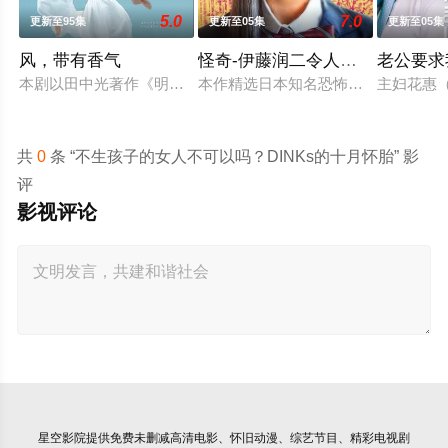
5.0
7.0
更新至95集
更新至05集
更新至05集
风，带有香气
怪奇-伊藤润二令人彻夜难眠的奇
老公要求
本剧以田中光著作《明治的南丁格尔 大关和物语》为原案，取
本作精选日本知名恐怖漫画家伊藤润二
主妇花惠（
共
0
条 “不生孩子的女人不可以吗？DINKs的十月怀胎” 影
评
影视评论
星空影院
提供免费未删减高清电影、怀旧动漫、综艺节目、精彩电视剧