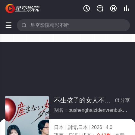






不生孩子的女人不可以吗？DINKs的十月怀胎(全集)
分享

别名：bushenghaizidenvrenbukeyimaDINKsdeshiyuehuaitai
日本
剧情,日本
2026
4.0