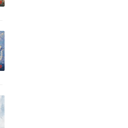
0
休的对立绝境。而他们不知，
子，偶遇“白天人住屋，晚上鬼占房”的阴阳宅，江淮被掳走配“阴婚”。他与女
0
查出未婚妻离奇死亡的真相。
白长大以后，林知夏忽然对他说：“江逾白，我喜欢你，哲学和生物学意义上的