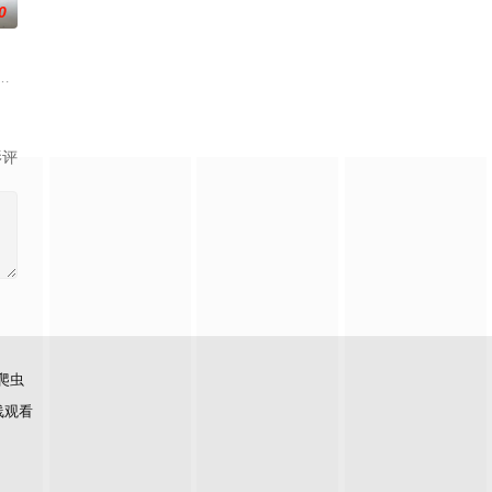
0
渴望寻求强国之路。他毅然弃
币。根据党中央指示，高景波、徐邵梁、孙希光和黄鹰等人开始筹
国牛津，麦香通过视频向米良宣告：婚不结了。鹿鸣村开了锅，村民大骂麦香
影评
爬虫
线观看