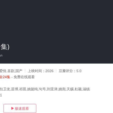
集)
an
爱情,喜剧,国产
上映时间：
2026
豆瓣评分：
5.0
全24集
- 免费在线观看
扣卫龙,苗博,祁晨,姚懿纯,句号,刘亚津,姚尧,天赐,杜颖,涵镇
21
极速观看
