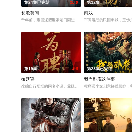
第24集已完结
10.0
第12集
长歌莫问
南戏
千年前，雍国泥塑世家楚门因进贡的“十二生肖”离奇流血炸裂，
军阀混战的民国奉城，玉佛
第19集
8.0
第23集已完结
御廷谣
我当卧底这件事
改编自行烟烟的同名小说。孟廷辉，大平王朝有史以来个以女子
程序员李文刻意接近顾婷，