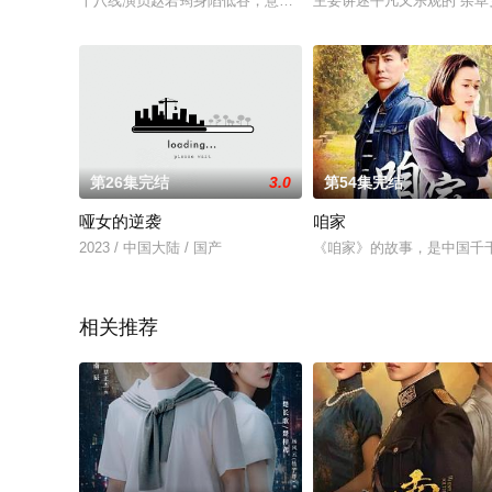
十八线演员赵若筠身陷低谷，意外进入 VR 游戏，成为遇刺的
主要讲述平凡又乐观的“杂草
第26集完结
3.0
第54集完结
哑女的逆袭
咱家
2023 / 中国大陆 / 国产
《咱家》的故事，是中国千
相关推荐