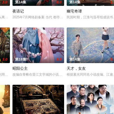
3.0
第14集
4.0
第14集
1.
夜语记
幽宅奇谭
惨遭满门流放，楚父以死鸣冤。楚家大小姐楚梓鸢带着滔天恨意，在屠
头离奇失窃，戏班主横尸戏台，将冷血少帅许又安与昆曲名伶荣筱楠推向不死不
2025年7月网络剧备案 当代 都市 海南越酷文化传媒有限公司
民国时期，江淮与迅哥组成说书班
3.0
第18集
8.0
第14集
5.
昭阳公主
天才，女友
进士科三元及第入翰林院的奇女子。十年前的她被他从死人堆里救出来，
利用顾炎女儿奴的属性，请求老炮儿顾炎带自己用程序员身份卧底电诈集团以求
改编自青帷在晋江文学城的小说《平阳公主》。
根据素光同同名小说改编。江逾