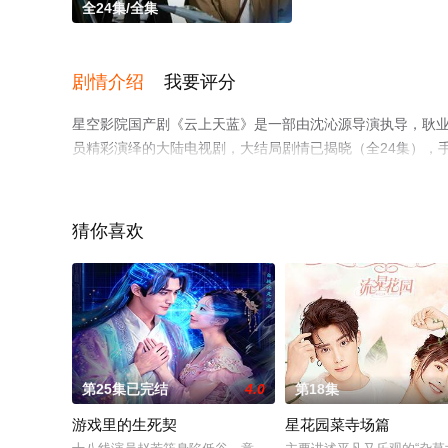
全24集/全集
剧情介绍
我要评分
星空影院国产剧《云上天蓝》是一部由沈沁源导演执导，耿业庭,金
员精彩演绎的大陆电视剧，大结局剧情已揭晓（全24集），
移步至豆瓣电视剧、电视猫或剧情网等平台了解。
猜你喜欢
第25集已完结
4.0
第18集
游戏里的生死契
星花园菜寺场篇