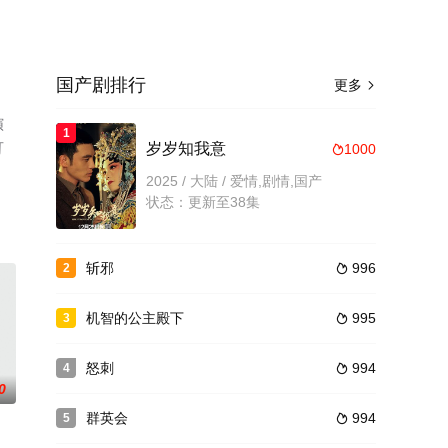
国产剧排行
更多

演
1
可
岁岁知我意
1000

2025 / 大陆 / 爱情,剧情,国产
状态：更新至38集
斩邪
996
2

机智的公主殿下
995
3

怒刺
994
4

0
群英会
994
5
