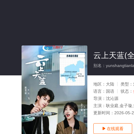
云上天蓝(全
别名：yunshangtianl
地区：
大陆
类型：
语言：
国语
状态：
导演：
沈沁源
主演：
耿业庭,金子璇,
更新时间：
2026-05-
在线观看
