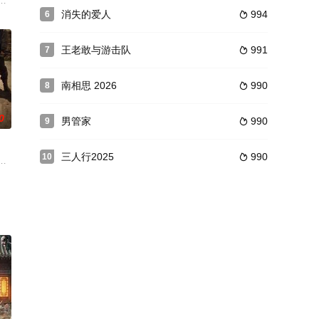
威胁力的挑战，拿出了杂草
家人中发生的各种事件。剧中蒋宇轩与妹妹从小感情十分要好，万事
女战清泓和表面是狂荡不羁的病娇公子、实则身怀家族仇恨、谋略颇深的林放
消失的爱人
994
6

王老敢与游击队
991
7

南相思 2026
990
8

0
男管家
990
9

三人行2025
990
10

每个成员生活发生的变化，折
慧珍（迪丽热巴 饰）。曾经，慧珍是前途无量的美少女，但如今
玛治县高度依赖农牧业，一度深陷贫困，其周边的无人区博拉木拉富含矿产和