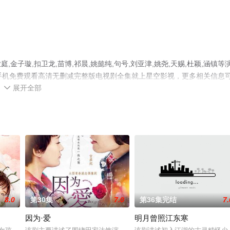
子璇,扣卫龙,苗博,祁晨,姚懿纯,句号,刘亚津,姚尧,天赐,杜颖,涵镇等
手机免费观看高清无删减完整版电视剧全集就上星空影视，更多相关信息
展开全部

8.0
第30集
7.0
第36集完结
7.
因为·爱
明月曾照江东寒