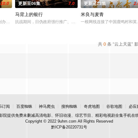
10.0
更新至06集
7.0
更新至13集
2.
马背上的银行
米良与麦青
，郭子剑因不满演习流于形式，假传指令要求真打实抗，虽引发哗然，
创办大生企业，实业报国的故事。甲午战争后，国家蒙羞，张謇虽高中状元，却
抗战期间，日伪政府强行推广、使用由“中国准备银行”发行的伪钞货
一根网线连接了中国鹿鸣村和英
共
0
条 “云上天蓝” 
S订阅
百度蜘蛛
神马爬虫
搜狗蜘蛛
奇虎地图
谷歌地图
必应
影院
提供免费未删减高清电影、怀旧动漫、综艺节目、精彩电视剧全集手机在
Copyright © 2022 9uhm.com All Rights Reserved
黔ICP备20220731号