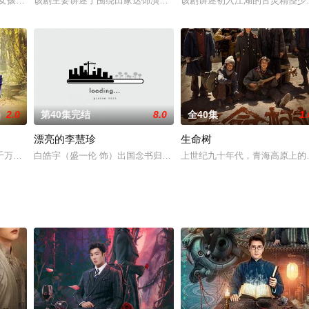
拓灵部落七公主。她血解封印上仙朔，二人缔结血脉羁绊，需四十九日
女孩”董杉菜，与明德学院风云人物F4相识，却在得罪道明寺后，面对他充满
该剧主要讲述了围绕田家达饰演的蒋宇轩与海陆饰演的妹妹可心这一
该剧讲述初入江湖的古灵精怪少
2.0
第40集完结
8.0
全40集
1.
漂亮的李慧珍
生命树
千万万个家庭的缩影，但它又是特殊的一例。我们试图通过这个故事，通过咱家
白皓宇（盛一伦 饰）出国念书归来，想要见一见自己曾经的青梅竹马
上世纪九十年代，青海高原上的