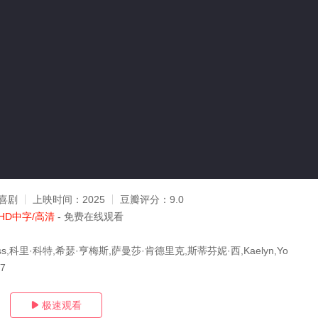
喜剧
上映时间：
2025
豆瓣评分：
9.0
HD中字/高清
- 免费在线观看
ilfuss,科里·科特,希瑟·亨梅斯,萨曼莎·肯德里克,斯蒂芬妮·西,Kaelyn,Yo
17
极速观看
