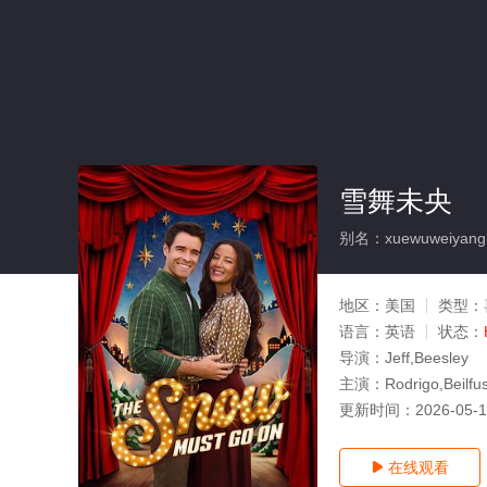
雪舞未央
别名：xuewuweiyang
地区：
美国
类型：
语言：
英语
状态：
导演：
Jeff,Beesley
主演：
Rodrigo,Be
更新时间：
2026-05-
在线观看
