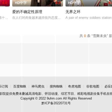
4.0
HD中字
8.0
HD中字
8.
爱的不确定性原理
无界之环
 饰)、Jean(邓健泓 饰)、Leo
感十足的男人，动不动就沉溺于虚拟的自慰世界。他不追求有承诺的关系，对女
在人们对肉食越来越持批判态度的时代，做一名屠夫并不容易。如果
A pair of enemy soldiers station
共
0
条 “雪舞未央” 
S订阅
百度蜘蛛
神马爬虫
搜狗蜘蛛
奇虎地图
谷歌地图
必应
影院
提供免费未删减高清电影、怀旧动漫、综艺节目、精彩电视剧全集手机在
Copyright © 2022 9uhm.com All Rights Reserved
黔ICP备20220731号