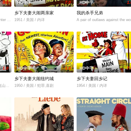
8.0
HD中字
7.0
HD中字
1.
乡下夫妻大闹两亲家
我的杀手兄弟
er Rosie, go off to Hawaii in an
1951 / 美国 / 内详
A pair of outlaws against the wo
1.0
HD中字
1.0
HD中字
7.
乡下夫妻大闹纽约城
乡下夫妻回乡记
克山地，探望老伴儿的胞兄——塞奇叔公。此翁正与贝迪莉亚·贝恩斯小姐周旋
1950 / 美国 / 犯罪,喜剧
1954 / 美国 / 内详