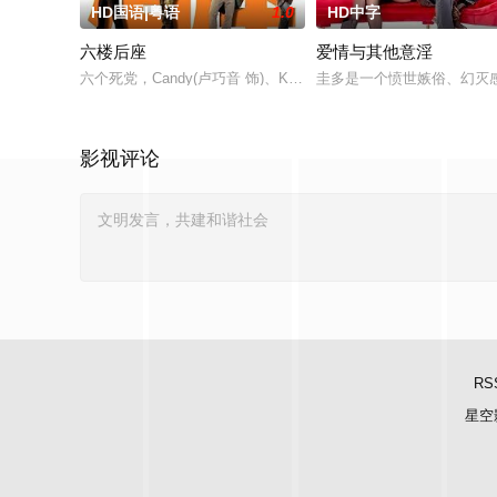
HD国语|粤语
1.0
HD中字
六楼后座
爱情与其他意淫
六个死党，Candy(卢巧音 饰)、Karena(林嘉欣 饰)、梁Wing(周俊伟
圭多是一个愤世嫉俗、幻灭
影视评论
RS
星空