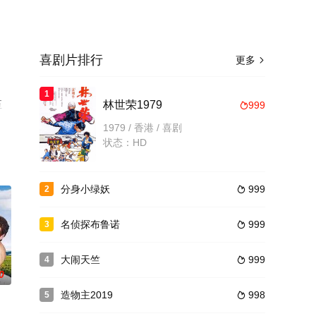
喜剧片排行
更多

1
至
林世荣1979
999

1979 / 香港 / 喜剧
状态：HD
分身小绿妖
999
2

名侦探布鲁诺
999
3

大闹天竺
999
4

0
造物主2019
998
5
