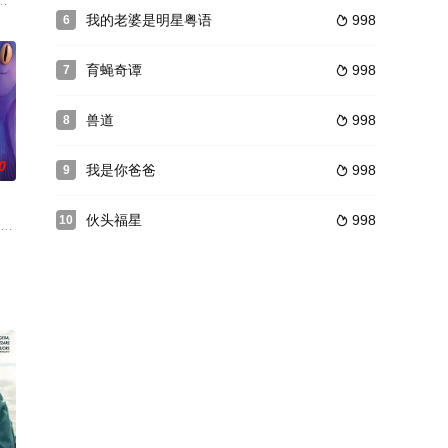
拍摄邀约。但施瓦茨真的想拍摄自己作为气候行动主义者的自我实
reckin Meyer 饰）与同在一所大学的美丽女孩贝丝·瓦格纳（艾米·斯玛特 Am
我的老婆是明星粤语
998
6

育蝇奇谭
998
7

兽道
998
8

0
我是你爸爸
998
9

伙头福星
998
10

什么有鬼跟着他，与此同时，一群不速之客意外激怒了鬼魂，导致人
 Yonas Kibreab 配音），一个充满奇思妙想的太空迷，意外踏上了一场宇