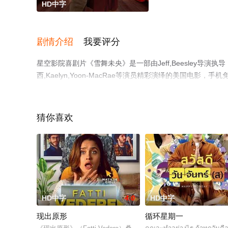
HD中字
剧情介绍
我要评分
星空影院喜剧片《雪舞未央》是一部由Jeff,Beesley导演执导，Ro
西,Kaelyn,Yoon-MacRae等演员精彩演绎的美国
豆瓣电影、电视猫或剧情网等平台了解。
猜你喜欢
HD中字
4.0
HD中字
现出原形
循环星期一