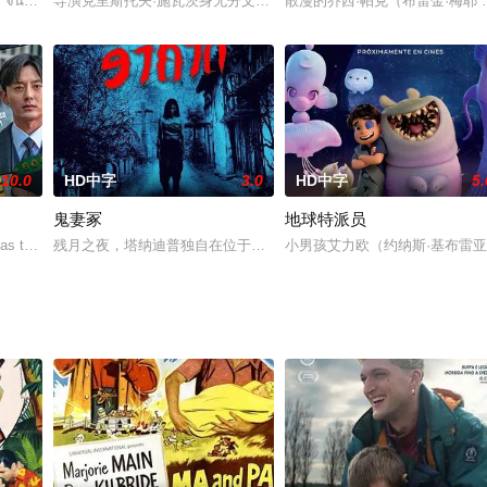
）是一位年轻的心理学毕业生，刚刚被知名线上心理治疗平台
คือ จันทร์ที่ 1 เมษายน?如果每天都是 4 月 1
导演克里斯托夫·施瓦茨身无分文，幸运的是，他接到了国家电视台的
散漫的乔西·帕克（布雷金·梅耶 B
10.0
HD中字
3.0
HD中字
5.
鬼妻冢
地球特派员
as the narrator points out, tha
残月之夜，塔纳迪普独自在位于知名闹鬼地区的祖宅过夜，想找出为
小男孩艾力欧（约纳斯·基布雷亚布