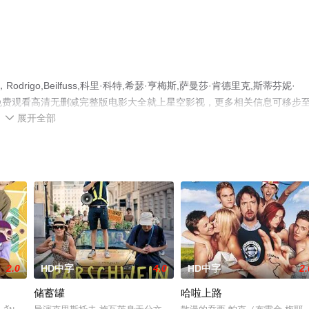
drigo,Beilfuss,科里·科特,希瑟·亨梅斯,萨曼莎·肯德里克,斯蒂芬妮·
电影，手机免费观看高清无删减完整版电影大全就上星空影视，更多相关信息可移步
展开全部

2.0
HD中字
4.0
HD中字
2.
储蓄罐
哈啦上路