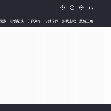




搜索
新蝙蝠侠
子弹列车
必胜球探
跟我走吧
悲情三角