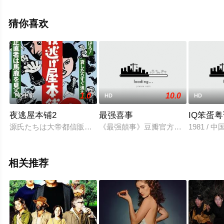
琴托拉梅,安杰拉·菲诺基亚罗等演员精彩演绎的其它电影，
手机免费观看高清无删减完整版电影大全就上星空影视，
猜你喜欢
更多相关信息可移步至豆瓣电影、电视猫或剧情网等平台
了解。
1.0
10.0
HD中字
HD
HD
夜逃屋本铺2
最强喜事
IQ笨蛋
源氏たちは大帝都信販との戦いの後、自己破産専門の代書屋「
《最强囍事》豆瓣官方小站：http:site.do
1981 / 
相关推荐