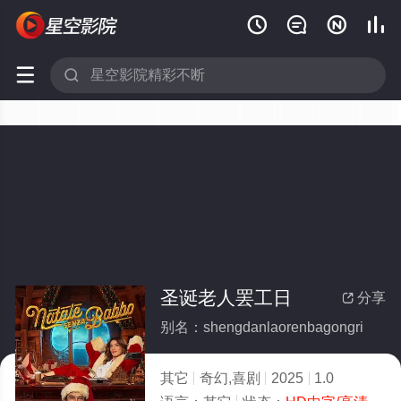






圣诞老人罢工日
分享

别名：shengdanlaorenbagongri
其它
奇幻,喜剧
2025
1.0