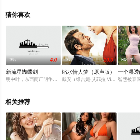
多相关信息可移步至豆瓣电影、电视猫或剧情网等平台了
解。
猜你喜欢
4.0
10.0
正片
正片
HD中字
新流星蝴蝶剑
缩水情人梦（原声版）
一个湿透
明中叶，东西两厂明争暗斗不断。东厂曹公公手下养了三大高手
戴安（维吉妮·艾菲拉 Virginie 
智熙被泰
相关推荐