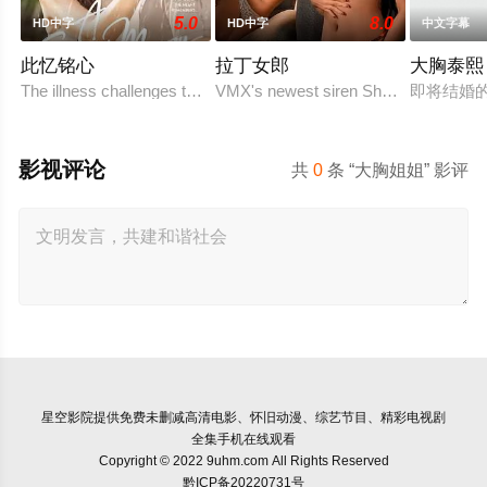
5.0
8.0
HD中字
HD中字
中文字幕
此忆铭心
拉丁女郎
大胸泰熙
The illness challenges the couple's love in a way they never
VMX's newest siren Shalanie De Vera 
即将结婚
影视评论
共
0
条 “大胸姐姐” 影评
星空影院
提供免费未删减高清电影、怀旧动漫、综艺节目、精彩电视剧
全集手机在线观看
Copyright © 2022 9uhm.com All Rights Reserved
黔ICP备20220731号