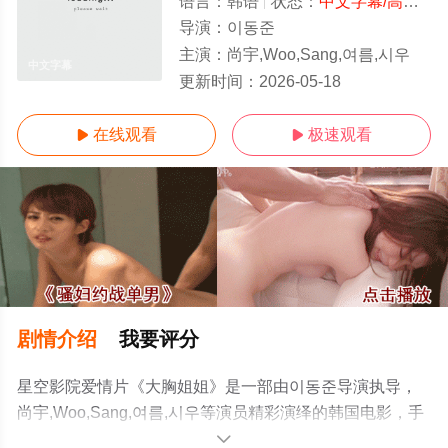
语言：
韩语
状态：
中文字幕/高清
- 
导演：
이동준
主演：
尚宇,Woo,Sang,여름,시우
中文字幕
更新时间：
2026-05-18
在线观看
极速观看


剧情介绍
我要评分
星空影院爱情片《大胸姐姐》是一部由이동준导演执导，
尚宇,Woo,Sang,여름,시우等演员精彩演绎的韩国电影，手
机免费观看高清无删减完整版电影大全就上星空影视，更
