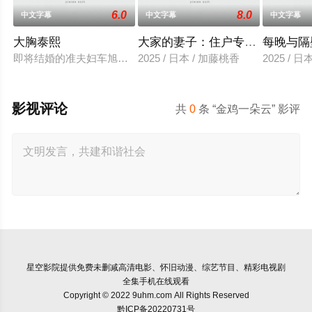
6.0
8.0
中文字幕
中文字幕
中文字幕
大胸泰熙
大家的妻子：住户专用洞口
每晚与隔
即将结婚的准夫妇车旭和敏珠，车旭向职场后辈龙宇夫妇建议来
2025 / 日本 / 加藤桃香
2025 / 
影视评论
共
0
条 “金鸡一朵云” 影评
星空影院
提供免费未删减高清电影、怀旧动漫、综艺节目、精彩电视剧
全集手机在线观看
Copyright © 2022 9uhm.com All Rights Reserved
黔ICP备20220731号