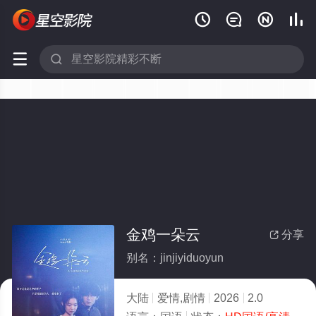






金鸡一朵云
分享

别名：jinjiyiduoyun
大陆
爱情,剧情
2026
2.0