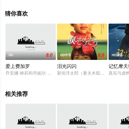
更多相关信息可移步至豆瓣电影、电视猫或剧情网等平台
了解。
猜你喜欢
8.0
8.0
HD
HD中字
HD国语
爱上费加罗
泪光闪闪
记忆摩天
乔安娜·林莉和丹妮尔·麦克唐纳(《难以置信》)主演，本·列文(
新垣洋太郎（妻夫木聪饰）是一个开
真实与虚
相关推荐