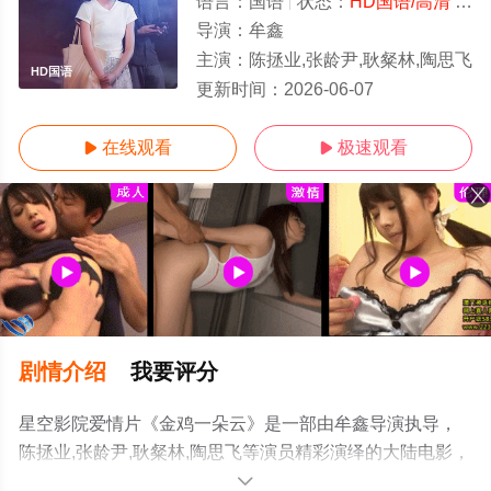
语言：
国语
状态：
HD国语/高清
- 免费在线观看
导演：
牟鑫
主演：
陈拯业,张龄尹,耿粲林,陶思飞
HD国语
更新时间：
2026-06-07
在线观看
极速观看


剧情介绍
我要评分
星空影院爱情片《金鸡一朵云》是一部由牟鑫导演执导，
陈拯业,张龄尹,耿粲林,陶思飞等演员精彩演绎的大陆电影，
手机免费观看高清无删减完整版电影大全就上星空影视，
