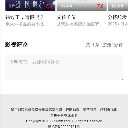
7.0
7.0
正片
中文字幕
中文字幕
错过了，遗憾吗？
父传子传
分拣垃圾
刚大学毕业的吴小北（庄达菲 饰）被初恋男友李天昊（周澄奧 
父亲从监狱膜的强度释放，并在六年内回国
2025 / 
影视评论
共
0
条 “游走” 影评
星空影院
提供免费未删减高清电影、怀旧动漫、综艺节目、精彩电视剧
全集手机在线观看
Copyright © 2022 9uhm.com All Rights Reserved
黔ICP备20220731号