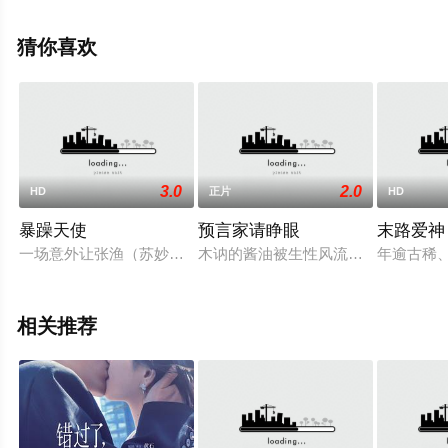
删减完整版电影大全就上星空影视，更多相关信息可移步
至豆瓣电影、电视猫或剧情网等平台了解。
猜你喜欢
3.0
2.0
HD
正片
HD
暴躁天使
预言家请睁眼
末路爱神
一场意外让张渔（苏妙玲饰）的脑部受损，成为了生活无法自理
木讷的酱油被生性风流又好赌的阿宽
年逾古稀、业
相关推荐