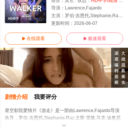
语言：
其它
状态：
HD中字/高清
- 免费在线观看
导演：
Lawrence,Fajardo
主演：
罗伯·吉恩托,Stephanie,Raz,文斯·里隆,马克·迪奥尼西奥
HD中字
更新时间：
2026-06-07
在线观看
极速观看


剧情介绍
我要评分
星空影院爱情片《游走》是一部由Lawrence,Fajardo导演
执导，罗伯·吉恩托,Stephanie,Raz,文斯·里隆,马克·迪奥尼
西奥等演员精彩演绎的菲律宾电影，手机免费观看高清无
