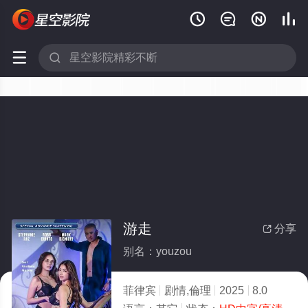






游走
分享

别名：youzou
菲律宾
剧情,倫理
2025
8.0